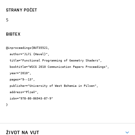
STRANY POČET
5
BIBTEX
@inproceedings{BUT35521,

  author="Jiří {Havel}",

  title="Functional Programming of Geometry Shaders",

  booktitle="WSCG 2010 Communication Papers Proceedings",

  year="2010",

  pages="9--13",

  publisher="University of West Bohemia in Pilsen",

  address="Plzeň",

  isbn="978-80-86943-87-9"

}
ŽIVOT NA VUT