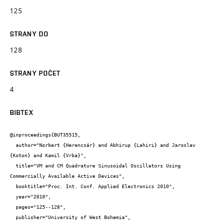
125
STRANY DO
128
STRANY POČET
4
BIBTEX
@inproceedings{BUT35515,

  author="Norbert {Herencsár} and Abhirup {Lahiri} and Jaroslav 
{Koton} and Kamil {Vrba}",

  title="VM and CM Quadrature Sinusoidal Oscillators Using 
Commercially Available Active Devices",

  booktitle="Proc. Int. Conf. Applied Electronics 2010",

  year="2010",

  pages="125--128",

  publisher="University of West Bohemia",
