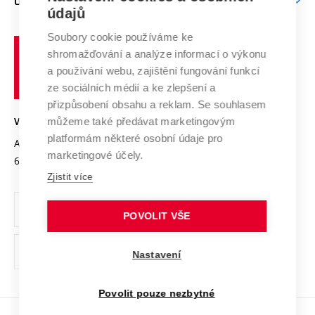
O UNIVERZITĚ
Doktorské studium
Podpora podnikání
E-přihláška
údajů
Zahraniční spolupráce
Systém zajišťování kvality výzkumu
Profil univerzity
Soubory cookie používáme ke
Spolupráce se školami
Vysoké
Výzkumné infrastruktury
shromažďování a analýze informací o výkonu
Udržitelná univerzita
učení
Služby univerzity
Transfer znalostí
a používání webu, zajištění fungování funkcí
technické
Podnikavá univerzita / ContriBUTe
Mezinárodní dohody
ze sociálních médií a ke zlepšení a
Open Science
v
Bezpečná univerzita
přizpůsobení obsahu a reklam. Se souhlasem
Univerzitní sítě
Brně
Projekty
můžeme také předávat marketingovým
VYSOKÉ UČENÍ TECHNICKÉ V BRNĚ
Vyznamenání
platformám některé osobní údaje pro
Projekty ze strukturálních fondů
Antonínská 548/1
www.vut.cz
marketingové účely.
Organizační struktura
602 00 Brno
vut@vutbr.cz
Specifický výzkum
Zjistit více
Úřední deska
Ochrana osobních údajů
POVOLIT VŠE
(externí
Pracovní příležitosti
Nastavení
odkaz)
Podpora a rozvoj zaměstnanců a studujících
Povolit pouze nezbytné
Rovné příležitosti