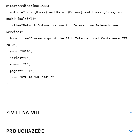
@inproceedings{BUT35383,

  author="Jiří {Hošek} and Karol {Molnár} and Lukáš {Růčka} and 
Radek {Doležel}",

  title="Network Optimatization for Interactive Telemedicine 
Services",

  booktitle="Proceedings of the 12th International Conference RTT 
2010",

  year="2010",

  series="1",

  number="1",

  pages="1--4",

  isbn="978-80-248-2261-7"

}
ŽIVOT NA VUT
Atmosféra VUT
PRO UCHAZEČE
Prostory školy