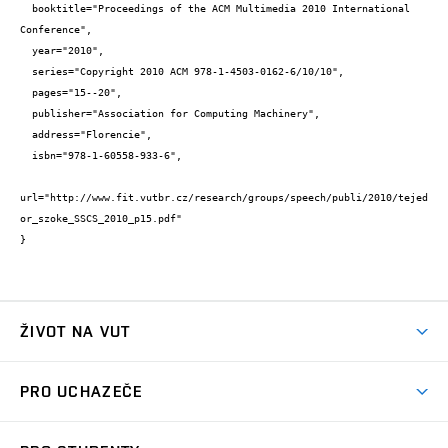
  booktitle="Proceedings of the ACM Multimedia 2010 International 
Conference",

  year="2010",

  series="Copyright 2010 ACM 978-1-4503-0162-6/10/10",

  pages="15--20",

  publisher="Association for Computing Machinery",

  address="Florencie",

  isbn="978-1-60558-933-6",

url="http://www.fit.vutbr.cz/research/groups/speech/publi/2010/tejed
or_szoke_SSCS_2010_p15.pdf"

}
ŽIVOT NA VUT
Atmosféra VUT
PRO UCHAZEČE
Prostory školy
Proč na VUT
Koleje