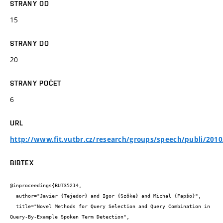
STRANY OD
15
STRANY DO
20
STRANY POČET
6
URL
http://www.fit.vutbr.cz/research/groups/speech/publi/2010
BIBTEX
@inproceedings{BUT35214,

  author="Javier {Tejedor} and Igor {Szőke} and Michal {Fapšo}",

  title="Novel Methods for Query Selection and Query Combination in 
Query-By-Example Spoken Term Detection",
