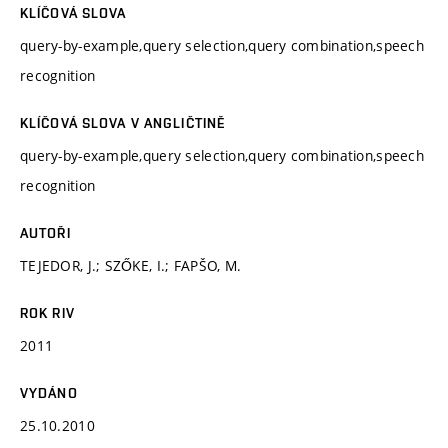
KLÍČOVÁ SLOVA
query-by-example,query selection,query combination,speech
recognition
KLÍČOVÁ SLOVA V ANGLIČTINĚ
query-by-example,query selection,query combination,speech
recognition
AUTOŘI
TEJEDOR, J.; SZŐKE, I.; FAPŠO, M.
ROK RIV
2011
VYDÁNO
25.10.2010