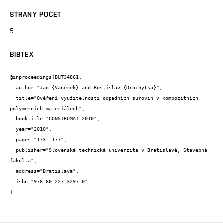
STRANY POČET
5
BIBTEX
@inproceedings{BUT34861,

  author="Jan {Vaněrek} and Rostislav {Drochytka}",

  title="Ověření využitelnosti odpadních surovin v kompozitních 
polymerních materiálech",

  booktitle="CONSTRUMAT 2010",

  year="2010",

  pages="173--177",

  publisher="Slovenská technická univerzita v Bratislavě, Stavebná 
fakulta",

  address="Bratislava",

  isbn="978-80-227-3297-0"

}