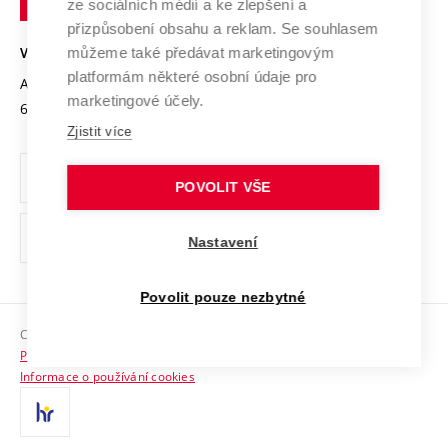
Mezinárodní dohody
ze sociálních médií a ke zlepšení a
Open Science
v
Bezpečná univerzita
přizpůsobení obsahu a reklam. Se souhlasem
Univerzitní sítě
Brně
Projekty
můžeme také předávat marketingovým
VYSOKÉ UČENÍ TECHNICKÉ V BRNĚ
Vyznamenání
platformám některé osobní údaje pro
Projekty ze strukturálních fondů
Antonínská 548/1
www.vut.cz
marketingové účely.
Organizační struktura
602 00 Brno
vut@vutbr.cz
Specifický výzkum
Zjistit více
Úřední deska
Ochrana osobních údajů
POVOLIT VŠE
(externí
Pracovní příležitosti
Nastavení
odkaz)
Podpora a rozvoj zaměstnanců a studujících
Povolit pouze nezbytné
Rovné příležitosti
Copyright © 2026 VUT
Sociální bezpečí
Prohlášení o přístupnosti
HR Award
Informace o používání cookies
Kontakty