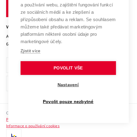
učení
Služby univerzity
Transfer znalostí
a používání webu, zajištění fungování funkcí
technické
Podnikavá univerzita / ContriBUTe
Mezinárodní dohody
ze sociálních médií a ke zlepšení a
Open Science
v
Bezpečná univerzita
přizpůsobení obsahu a reklam. Se souhlasem
Univerzitní sítě
Brně
Projekty
můžeme také předávat marketingovým
VYSOKÉ UČENÍ TECHNICKÉ V BRNĚ
Vyznamenání
platformám některé osobní údaje pro
Projekty ze strukturálních fondů
Antonínská 548/1
www.vut.cz
marketingové účely.
Organizační struktura
602 00 Brno
vut@vutbr.cz
Specifický výzkum
Zjistit více
Úřední deska
Ochrana osobních údajů
POVOLIT VŠE
(externí
Pracovní příležitosti
Nastavení
odkaz)
Podpora a rozvoj zaměstnanců a studujících
Povolit pouze nezbytné
Rovné příležitosti
Copyright © 2026 VUT
Sociální bezpečí
Prohlášení o přístupnosti
HR Award
Informace o používání cookies