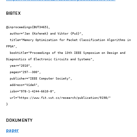
BIBTEX
@inproceedings{BUT34651,

  author="Jan {Kořenek} and Viktor {Puš}",

  title="Memory Optimization for Packet Classification Algorithms in 
FPGA",

  booktitle="Proceedings of the 13th IEEE Symposium on Design and 
Diagnostics of Electronic Circuits and Systems",

  year="2010",

  pages="297--300",

  publisher="IEEE Computer Society",

  address="Vídeň",

  isbn="978-1-4244-6610-8",

  url="https://www.fit.vut.cz/research/publication/9198/"

}
DOKUMENTY
paper