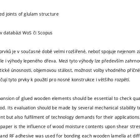
ed joints of glulam structure
 v databázi WoS či Scopus
 prvků je v současné době velmi rozšířené, neboť spojuje nejenom zá
ale i výhody lepeného dřeva. Mezi tyto výhody lze především zahr
tické únosnosti, objemovou stálost, možnost volby vhodného příčné
čují tyto prvky k použití pro nosné konstrukce i většího rozpětí.
nsion of glued wooden elements should be essential to check qual
d. Its evaluation should be made by several mechanical stability t
nt but also fulfilment of technology demands for their applications
s paper is the influence of wood moisture contents upon shear stres
and RF adhesive was used for bonding each wooden lamella at diff