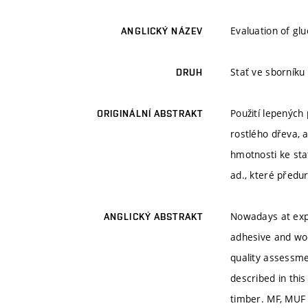
Evaluation of glu
ANGLICKÝ NÁZEV
Stať ve sborníku
DRUH
Použití lepených
ORIGINÁLNÍ ABSTRAKT
rostlého dřeva, 
hmotnosti ke sta
ad., které předur
Nowadays at expa
ANGLICKÝ ABSTRAKT
adhesive and woo
quality assessme
described in thi
timber. MF, MUF 