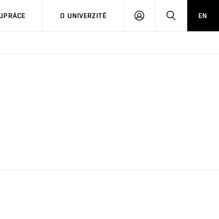
PŘIHLÁSIT
HLEDAT
UPRÁCE
O UNIVERZITĚ
EN
SE