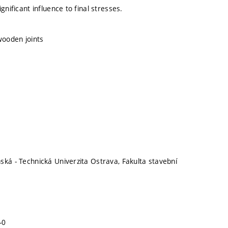
ignificant influence to final stresses.
ooden joints
ská - Technická Univerzita Ostrava, Fakulta stavební
-0