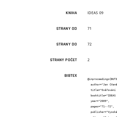
IDEAS 09
KNIHA
71
STRANY OD
72
STRANY DO
2
STRANY POČET
BIBTEX
@inproceedings{BUT3
  author="Jan {Vaněrek}",

  title="Ověřování lepených spojů dřevěných prvků",

  booktitle="IDEAS 09",

  year="2009",

  pages="71--72",

  publisher="Vysoká škola báňská - Technická Univerzita Ostrava, Fakulta stavební",
