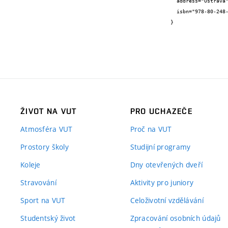
  address="Ostrava",

  isbn="978-80-248-2091-0"

}
ŽIVOT NA VUT
PRO UCHAZEČE
Atmosféra VUT
Proč na VUT
Prostory školy
Studijní programy
Koleje
Dny otevřených dveří
Stravování
Aktivity pro juniory
Sport na VUT
Celoživotní vzdělávání
Studentský život
Zpracování osobních údajů