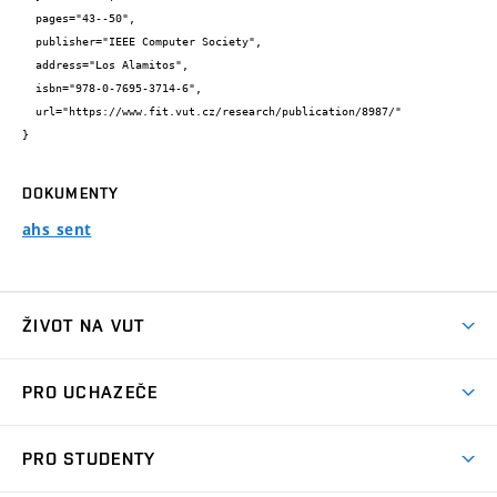
  pages="43--50",

  publisher="IEEE Computer Society",

  address="Los Alamitos",

  isbn="978-0-7695-3714-6",

  url="https://www.fit.vut.cz/research/publication/8987/"

}
DOKUMENTY
ahs_sent
ŽIVOT NA VUT
Atmosféra VUT
PRO UCHAZEČE
Prostory školy
Proč na VUT
Koleje
PRO STUDENTY
Studijní programy
Stravování