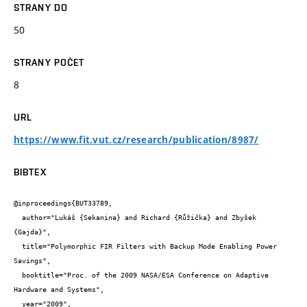
STRANY DO
50
STRANY POČET
8
URL
https://www.fit.vut.cz/research/publication/8987/
BIBTEX
@inproceedings{BUT33789,

  author="Lukáš {Sekanina} and Richard {Růžička} and Zbyšek 
{Gajda}",

  title="Polymorphic FIR Filters with Backup Mode Enabling Power 
Savings",

  booktitle="Proc. of the 2009 NASA/ESA Conference on Adaptive 
Hardware and Systems",

  year="2009",
