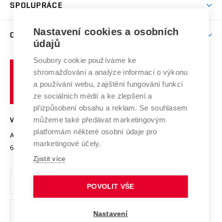
Harmonogram akademického roku
Zpracování osobních údajů studentů
Sociální bezpečí
SPOLUPRÁCE
Celoživotní vzdělávání
Brno
Podpora excelence
Závěrečné práce
Studium bez bariér
Zpracování osobních údajů uchazečů o studium
Firemní spolupráce
Nastavení cookies a osobních
Mezinárodní vědecká rada
O UNIVERZITĚ
Doktorské studium
Podpora podnikání
E-přihláška
údajů
Zahraniční spolupráce
Systém zajišťování kvality výzkumu
Profil univerzity
Soubory cookie používáme ke
Spolupráce se školami
Vysoké
Výzkumné infrastruktury
shromažďování a analýze informací o výkonu
Udržitelná univerzita
učení
Služby univerzity
Transfer znalostí
a používání webu, zajištění fungování funkcí
technické
Podnikavá univerzita / ContriBUTe
Mezinárodní dohody
ze sociálních médií a ke zlepšení a
Open Science
v
Bezpečná univerzita
přizpůsobení obsahu a reklam. Se souhlasem
Univerzitní sítě
Brně
Projekty
můžeme také předávat marketingovým
VYSOKÉ UČENÍ TECHNICKÉ V BRNĚ
Vyznamenání
platformám některé osobní údaje pro
Projekty ze strukturálních fondů
Antonínská 548/1
www.vut.cz
marketingové účely.
Organizační struktura
602 00 Brno
vut@vutbr.cz
Specifický výzkum
Zjistit více
Úřední deska
Ochrana osobních údajů
POVOLIT VŠE
(externí
Pracovní příležitosti
Nastavení
odkaz)