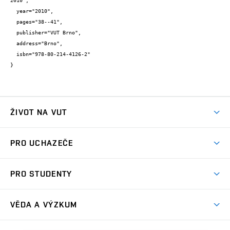
2010",

  year="2010",

  pages="38--41",

  publisher="VUT Brno",

  address="Brno",

  isbn="978-80-214-4126-2"

}
ŽIVOT NA VUT
Atmosféra VUT
PRO UCHAZEČE
Prostory školy
Proč na VUT
Koleje
PRO STUDENTY
Studijní programy
Stravování
Předměty
Studijní předpisy
Studium a stáže v zahraničí
Stipendia
Dny otevřených dveří
VĚDA A VÝZKUM
Sport na VUT
(externí
Studijní programy
Poplatky za studium
Uznání zahraničního vzdělání
Knihovny
Aktivity pro juniory
Studentský život
odkaz)
Věda a výzkum na VUT