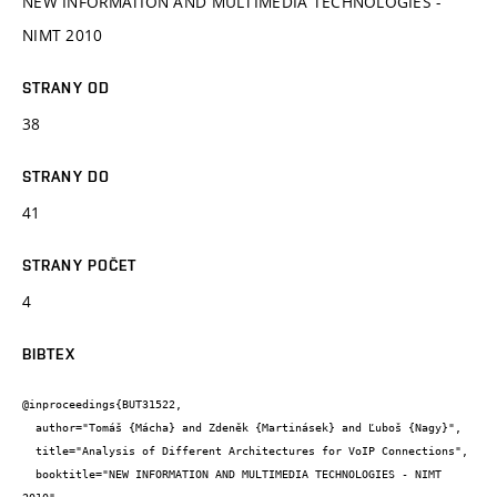
NEW INFORMATION AND MULTIMEDIA TECHNOLOGIES -
NIMT 2010
STRANY OD
38
STRANY DO
41
STRANY POČET
4
BIBTEX
@inproceedings{BUT31522,

  author="Tomáš {Mácha} and Zdeněk {Martinásek} and Ľuboš {Nagy}",

  title="Analysis of Different Architectures for VoIP Connections",

  booktitle="NEW INFORMATION AND MULTIMEDIA TECHNOLOGIES - NIMT 