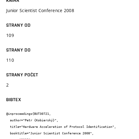
KNIHA
Junior Scientist Conference 2008
STRANY OD
109
STRANY DO
110
STRANY POČET
2
BIBTEX
@inproceedings{BUT30721,

  author="Petr {Kobierský}",

  title="Hardware Acceleration of Protocol Identification",

  booktitle="Junior Scientist Conference 2008",
