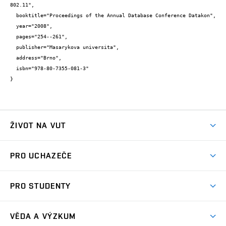
802.11",

  booktitle="Proceedings of the Annual Database Conference Datakon",

  year="2008",

  pages="254--261",

  publisher="Masarykova universita",

  address="Brno",

  isbn="978-80-7355-081-3"

}
ŽIVOT NA VUT
Atmosféra VUT
PRO UCHAZEČE
Prostory školy
Proč na VUT
Koleje
PRO STUDENTY
Studijní programy
Stravování
Předměty
Studijní předpisy
Studium a stáže v zahraničí
Stipendia
Dny otevřených dveří
VĚDA A VÝZKUM
Sport na VUT
(externí
Studijní programy
Poplatky za studium
Uznání zahraničního vzdělání
Knihovny