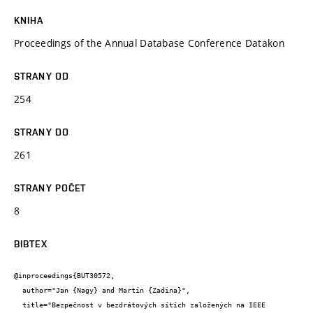
KNIHA
Proceedings of the Annual Database Conference Datakon
STRANY OD
254
STRANY DO
261
STRANY POČET
8
BIBTEX
@inproceedings{BUT30572,

  author="Jan {Nagy} and Martin {Zadina}",

  title="Bezpečnost v bezdrátových sítích založených na IEEE 