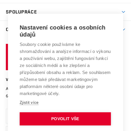
Aktivity pro juniory
Studentský život
odkaz)
Věda a výzkum na VUT
Harmonogram akademického roku
Zpracování osobních údajů studentů
Sociální bezpečí
SPOLUPRÁCE
Celoživotní vzdělávání
Brno
Podpora excelence
Závěrečné práce
Studium bez bariér
Zpracování osobních údajů uchazečů o studium
Firemní spolupráce
Nastavení cookies a osobních
Mezinárodní vědecká rada
O UNIVERZITĚ
Doktorské studium
Podpora podnikání
E-přihláška
údajů
Zahraniční spolupráce
Systém zajišťování kvality výzkumu
Profil univerzity
Soubory cookie používáme ke
Spolupráce se školami
Vysoké
Výzkumné infrastruktury
shromažďování a analýze informací o výkonu
Udržitelná univerzita
učení
Služby univerzity
Transfer znalostí
a používání webu, zajištění fungování funkcí
technické
Podnikavá univerzita / ContriBUTe
Mezinárodní dohody
ze sociálních médií a ke zlepšení a
Open Science
v
Bezpečná univerzita
přizpůsobení obsahu a reklam. Se souhlasem
Univerzitní sítě
Brně
Projekty
můžeme také předávat marketingovým
VYSOKÉ UČENÍ TECHNICKÉ V BRNĚ
Vyznamenání
platformám některé osobní údaje pro
Projekty ze strukturálních fondů
Antonínská 548/1
www.vut.cz
marketingové účely.
Organizační struktura
602 00 Brno
vut@vutbr.cz
Specifický výzkum
Zjistit více
Úřední deska
Ochrana osobních údajů
POVOLIT VŠE