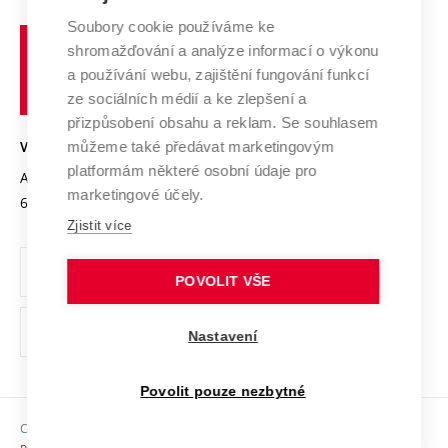
Systém zajišťování kvality výzkumu
Profil univerzity
Soubory cookie používáme ke
Spolupráce se školami
Vysoké
Výzkumné infrastruktury
shromažďování a analýze informací o výkonu
Udržitelná univerzita
učení
Služby univerzity
Transfer znalostí
a používání webu, zajištění fungování funkcí
technické
Podnikavá univerzita / ContriBUTe
Mezinárodní dohody
ze sociálních médií a ke zlepšení a
Open Science
v
Bezpečná univerzita
přizpůsobení obsahu a reklam. Se souhlasem
Univerzitní sítě
Brně
Projekty
můžeme také předávat marketingovým
VYSOKÉ UČENÍ TECHNICKÉ V BRNĚ
Vyznamenání
platformám některé osobní údaje pro
Projekty ze strukturálních fondů
Antonínská 548/1
www.vut.cz
marketingové účely.
Organizační struktura
602 00 Brno
vut@vutbr.cz
Specifický výzkum
Zjistit více
Úřední deska
Ochrana osobních údajů
POVOLIT VŠE
(externí
Pracovní příležitosti
Nastavení
odkaz)
Podpora a rozvoj zaměstnanců a studujících
Povolit pouze nezbytné
Rovné příležitosti
Copyright © 2026 VUT
Sociální bezpečí