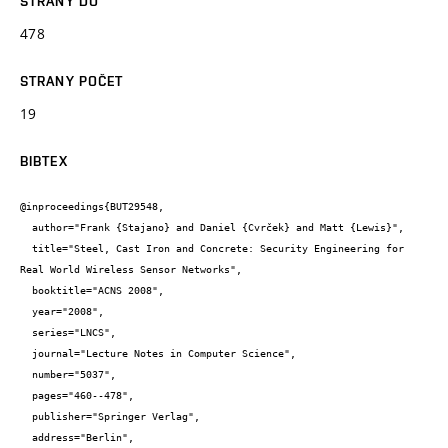
STRANY DO
478
STRANY POČET
19
BIBTEX
@inproceedings{BUT29548,

  author="Frank {Stajano} and Daniel {Cvrček} and Matt {Lewis}",

  title="Steel, Cast Iron and Concrete: Security Engineering for 
Real World Wireless Sensor Networks",

  booktitle="ACNS 2008",

  year="2008",

  series="LNCS",

  journal="Lecture Notes in Computer Science",

  number="5037",

  pages="460--478",

  publisher="Springer Verlag",

  address="Berlin",
