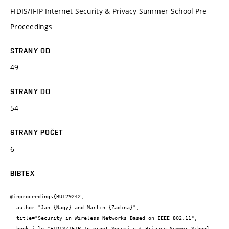
FIDIS/IFIP Internet Security & Privacy Summer School Pre-
Proceedings
STRANY OD
49
STRANY DO
54
STRANY POČET
6
BIBTEX
@inproceedings{BUT29242,

  author="Jan {Nagy} and Martin {Zadina}",

  title="Security in Wireless Networks Based on IEEE 802.11",

  booktitle="FIDIS/IFIP Internet Security & Privacy Summer School 