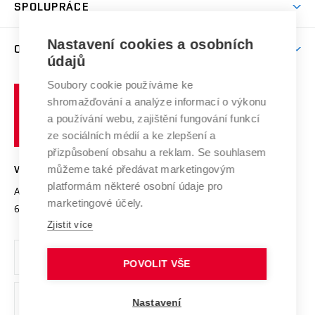
Harmonogram akademického roku
Zpracování osobních údajů studentů
Sociální bezpečí
SPOLUPRÁCE
Celoživotní vzdělávání
Brno
Podpora excelence
Závěrečné práce
Studium bez bariér
Zpracování osobních údajů uchazečů o studium
Firemní spolupráce
Nastavení cookies a osobních
Mezinárodní vědecká rada
O UNIVERZITĚ
Doktorské studium
Podpora podnikání
E-přihláška
údajů
Zahraniční spolupráce
Systém zajišťování kvality výzkumu
Profil univerzity
Soubory cookie používáme ke
Spolupráce se školami
Vysoké
Výzkumné infrastruktury
shromažďování a analýze informací o výkonu
Udržitelná univerzita
učení
Služby univerzity
Transfer znalostí
a používání webu, zajištění fungování funkcí
technické
Podnikavá univerzita / ContriBUTe
Mezinárodní dohody
ze sociálních médií a ke zlepšení a
Open Science
v
Bezpečná univerzita
přizpůsobení obsahu a reklam. Se souhlasem
Univerzitní sítě
Brně
Projekty
můžeme také předávat marketingovým
VYSOKÉ UČENÍ TECHNICKÉ V BRNĚ
Vyznamenání
platformám některé osobní údaje pro
Projekty ze strukturálních fondů
Antonínská 548/1
www.vut.cz
marketingové účely.
Organizační struktura
602 00 Brno
vut@vutbr.cz
Specifický výzkum
Zjistit více
Úřední deska
Ochrana osobních údajů
POVOLIT VŠE
(externí
Pracovní příležitosti
Nastavení
odkaz)