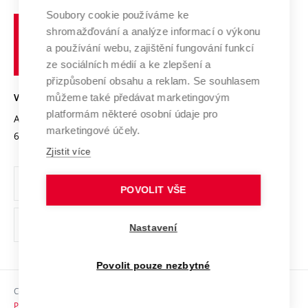
Profil univerzity
Soubory cookie používáme ke
Spolupráce se školami
Vysoké
Výzkumné infrastruktury
shromažďování a analýze informací o výkonu
Udržitelná univerzita
učení
Služby univerzity
Transfer znalostí
a používání webu, zajištění fungování funkcí
technické
Podnikavá univerzita / ContriBUTe
Mezinárodní dohody
ze sociálních médií a ke zlepšení a
Open Science
v
Bezpečná univerzita
přizpůsobení obsahu a reklam. Se souhlasem
Univerzitní sítě
Brně
Projekty
můžeme také předávat marketingovým
VYSOKÉ UČENÍ TECHNICKÉ V BRNĚ
Vyznamenání
platformám některé osobní údaje pro
Projekty ze strukturálních fondů
Antonínská 548/1
www.vut.cz
marketingové účely.
Organizační struktura
602 00 Brno
vut@vutbr.cz
Specifický výzkum
Zjistit více
Úřední deska
Ochrana osobních údajů
POVOLIT VŠE
(externí
Pracovní příležitosti
Nastavení
odkaz)
Podpora a rozvoj zaměstnanců a studujících
Povolit pouze nezbytné
Rovné příležitosti
Copyright © 2026 VUT
Sociální bezpečí
Prohlášení o přístupnosti