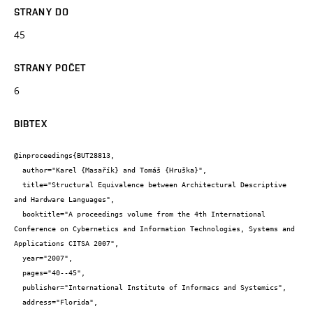
STRANY DO
45
STRANY POČET
6
BIBTEX
@inproceedings{BUT28813,

  author="Karel {Masařík} and Tomáš {Hruška}",

  title="Structural Equivalence between Architectural Descriptive 
and Hardware Languages",

  booktitle="A proceedings volume from the 4th International 
Conference on Cybernetics and Information Technologies, Systems and 
Applications CITSA 2007",

  year="2007",

  pages="40--45",

  publisher="International Institute of Informacs and Systemics",

  address="Florida",
