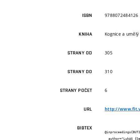
9788072484126
ISBN
Kognice a umělý ž
KNIHA
305
STRANY OD
310
STRANY DO
6
STRANY POČET
http://www.fit.
URL
BIBTEX
@inproceedings{BUT2
  author="Lukáš {Sekanina}",
