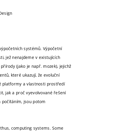
Design
i výpočetních systémů. Výpočetní
i, jež nenajdeme v existujících
řírody (jako je např. mozek), jejichž
ntů, které ukazují, že evoluční
é platformy a vlastnosti prostředí
it, jak a proč vyevolvované řešení
m počítáním, jsou potom
d, thus, computing systems. Some