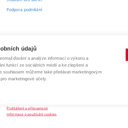
Podpora podnikání
sobních údajů
romažďování a analýze informací o výkonu a
VYSOKÉ UČENÍ TECHNICKÉ V BRNĚ
ní funkcí ze sociálních médií a ke zlepšení a
Antonínská 548/1
www.vut.cz
 Se souhlasem můžeme také předávat marketingovým
602 00 Brno
vut@vutbr.cz
 pro marketingové účely.
Prohlášení o přístupnosti
Informace o používání cookies