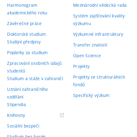
Harmonogram
Mezinárodní vědecká rada
akademického roku
Systém zajišťování kvality
Závěrečné práce
výzkumu
Doktorské studium
Výzkumné infrastruktury
Studijní předpisy
Transfer znalostí
Poplatky za studium
Open Science
Zpracování osobních údajů
Projekty
studentů
Projekty ze strukturálních
Studium a stáže v zahraničí
fondů
Uznání zahraničního
Specifický výzkum
vzdělání
Stipendia
(externí
Knihovny
odkaz)
Sociální bezpečí
Studium bez bariér