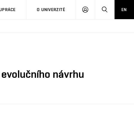
PŘIHLÁSIT
HLEDAT
UPRÁCE
O UNIVERZITĚ
EN
SE
 evolučního návrhu