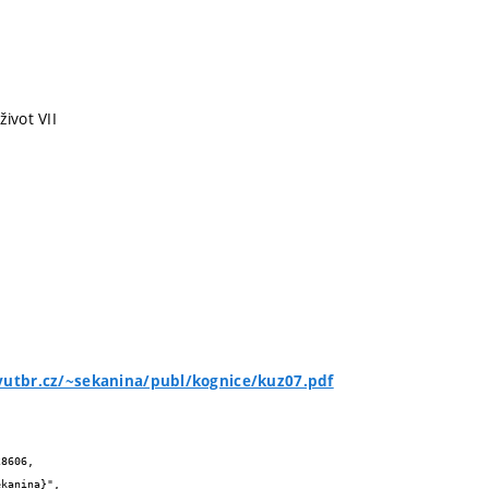
ivot VII
vutbr.cz/~sekanina/publ/kognice/kuz07.pdf
8606,
