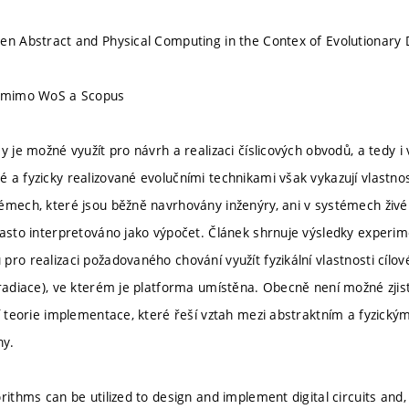
en Abstract and Physical Computing in the Contex of Evolutionary 
u mimo WoS a Scopus
my je možné využít pro návrh a realizaci číslicových obvodů, a tedy 
 a fyzicky realizované evolučními technikami však vykazují vlastnost
émech, které jsou běžně navrhovány inženýry, ani v systémech živé p
často interpretováno jako výpočet. Článek shrnuje výsledky experime
ro realizaci požadovaného chování využít fyzikální vlastnosti cílov
 radiace), ve kterém je platforma umístěna. Obecně není možné zjist
cí teorie implementace, které řeší vztah mezi abstraktním a fyzický
ny.
orithms can be utilized to design and implement digital circuits an