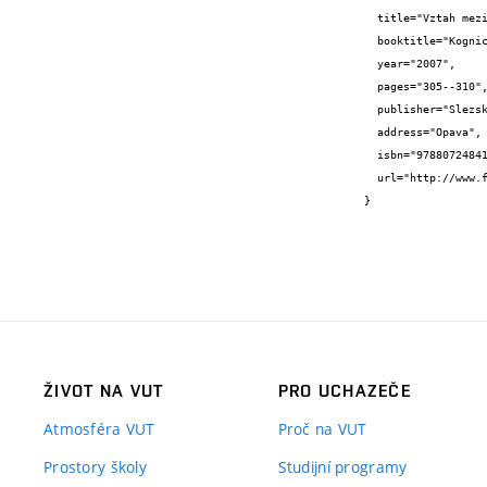
  title="Vztah mezi abstraktním a fyzickým výpočtem v kontextu evolučního návrhu",

  booktitle="Kognice a umělý život VII",

  year="2007",

  pages="305--310",

  publisher="Slezská univerzita v Opavě",

  address="Opava",

  isbn="9788072484126",

  url="http://www.fit.vutbr.cz/~sekanina/publ/kognice/kuz07.pdf"

}
ŽIVOT NA VUT
PRO UCHAZEČE
Atmosféra VUT
Proč na VUT
Prostory školy
Studijní programy