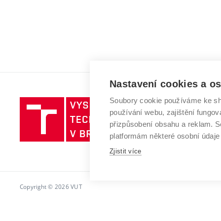
Nastavení cookies a o
Soubory cookie používáme ke sh
Vysoké
používání webu, zajištění fungová
učení
přizpůsobení obsahu a reklam.
technické
platformám některé osobní údaje
v
Brně
Zjistit více
Copyright © 2026 VUT