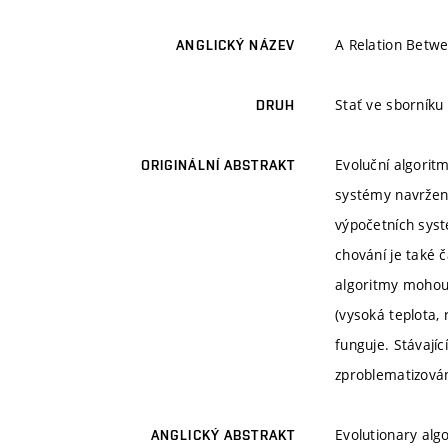
A Relation Betwe
ANGLICKÝ NÁZEV
Stať ve sborník
DRUH
Evoluční algorit
ORIGINÁLNÍ ABSTRAKT
systémy navržené
výpočetních syst
chování je také 
algoritmy mohou p
(vysoká teplota,
funguje. Stávají
zproblematizová
Evolutionary alg
ANGLICKÝ ABSTRAKT