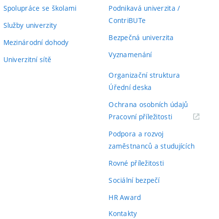
Spolupráce se školami
Podnikavá univerzita /
ContriBUTe
Služby univerzity
Bezpečná univerzita
Mezinárodní dohody
Vyznamenání
Univerzitní sítě
Organizační struktura
Úřední deska
Ochrana osobních údajů
(externí
Pracovní příležitosti
odkaz)
Podpora a rozvoj
zaměstnanců a studujících
Rovné příležitosti
Sociální bezpečí
HR Award
Kontakty