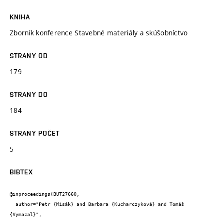
KNIHA
Zborník konference Stavebné materiály a skúšobníctvo
STRANY OD
179
STRANY DO
184
STRANY POČET
5
BIBTEX
@inproceedings{BUT27660,

  author="Petr {Misák} and Barbara {Kucharczyková} and Tomáš 
{Vymazal}",
