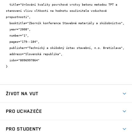
  title="Určování kvality povrchové vrstvy betonu metodou TPT a 
stanovení vlivu vlhkosti na hodnotu součinitele vzduchové 
propustnosti",

  booktitle="Zborník konference Stavebné materiály a skúšobníctvo",

  year="2008",

  number="1",

  pages="179--184",

  publisher="Technický a skúšobný ústav stavební, n.o. Bratislava",

  address="Slovenská republika",

  isbn="8096997864"

}
ŽIVOT NA VUT
Atmosféra VUT
PRO UCHAZEČE
Prostory školy
Proč na VUT
Koleje
PRO STUDENTY