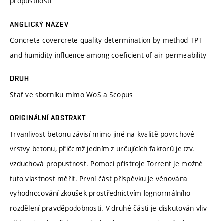
propustnosti
ANGLICKÝ NÁZEV
Concrete covercrete quality determination by method TPT
and humidity influence among coeficient of air permeability
DRUH
Stať ve sborníku mimo WoS a Scopus
ORIGINÁLNÍ ABSTRAKT
Trvanlivost betonu závisí mimo jiné na kvalitě povrchové
vrstvy betonu, přičemž jedním z určujících faktorů je tzv.
vzduchová propustnost. Pomocí přístroje Torrent je možné
tuto vlastnost měřit. První část příspěvku je věnována
vyhodnocování zkoušek prostřednictvím lognormálního
rozdělení pravděpodobnosti. V druhé části je diskutován vliv