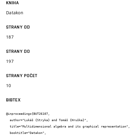
KNIHA
Datakon
STRANY OD
187
STRANY DO
197
STRANY POČET
10
BIBTEX
@inproceedings{BUT26107,

  author="Lukáš {Stryka} and Tomáš {Hruška}",

  title="Multidimensional algebra and its graphical representation",

  booktitle="Datakon",
