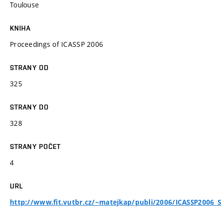
Toulouse
KNIHA
Proceedings of ICASSP 2006
STRANY OD
325
STRANY DO
328
STRANY POČET
4
URL
http://www.fit.vutbr.cz/~matejkap/publi/2006/ICASSP2006_