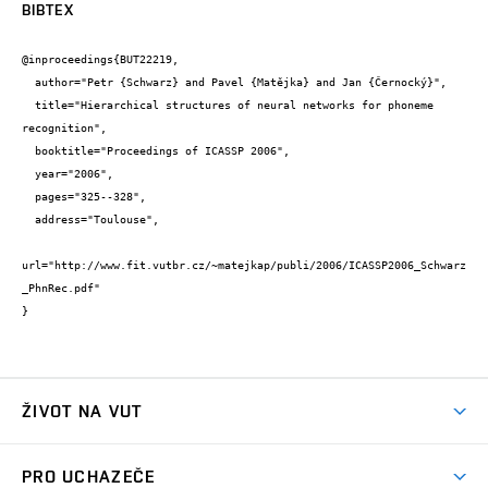
BIBTEX
@inproceedings{BUT22219,

  author="Petr {Schwarz} and Pavel {Matějka} and Jan {Černocký}",

  title="Hierarchical structures of neural networks for phoneme 
recognition",

  booktitle="Proceedings of ICASSP 2006",

  year="2006",

  pages="325--328",

  address="Toulouse",

url="http://www.fit.vutbr.cz/~matejkap/publi/2006/ICASSP2006_Schwarz
_PhnRec.pdf"

}
ŽIVOT NA VUT
Atmosféra VUT
PRO UCHAZEČE