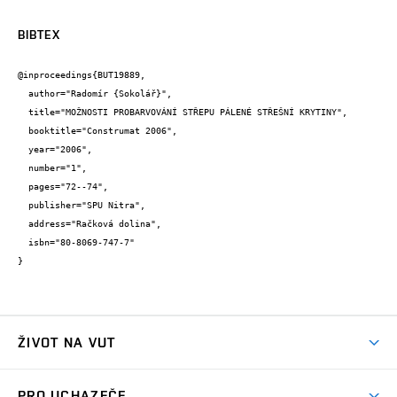
BIBTEX
@inproceedings{BUT19889,

  author="Radomír {Sokolář}",

  title="MOŽNOSTI PROBARVOVÁNÍ STŘEPU PÁLENÉ STŘEŠNÍ KRYTINY",

  booktitle="Construmat 2006",

  year="2006",

  number="1",

  pages="72--74",

  publisher="SPU Nitra",

  address="Račková dolina",

  isbn="80-8069-747-7"

}
ŽIVOT NA VUT
Atmosféra VUT
PRO UCHAZEČE