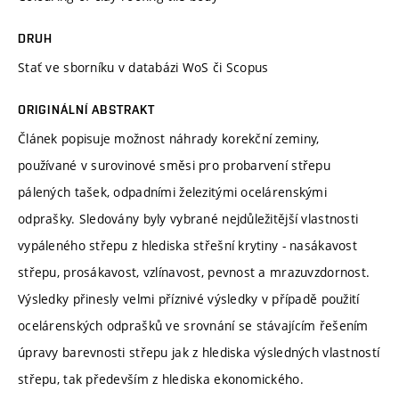
DRUH
Stať ve sborníku v databázi WoS či Scopus
ORIGINÁLNÍ ABSTRAKT
Článek popisuje možnost náhrady korekční zeminy,
používané v surovinové směsi pro probarvení střepu
pálených tašek, odpadními železitými ocelárenskými
odprašky. Sledovány byly vybrané nejdůležitější vlastnosti
vypáleného střepu z hlediska střešní krytiny - nasákavost
střepu, prosákavost, vzlínavost, pevnost a mrazuvzdornost.
Výsledky přinesly velmi příznivé výsledky v případě použití
ocelárenských odprašků ve srovnání se stávajícím řešením
úpravy barevnosti střepu jak z hlediska výsledných vlastností
střepu, tak především z hlediska ekonomického.