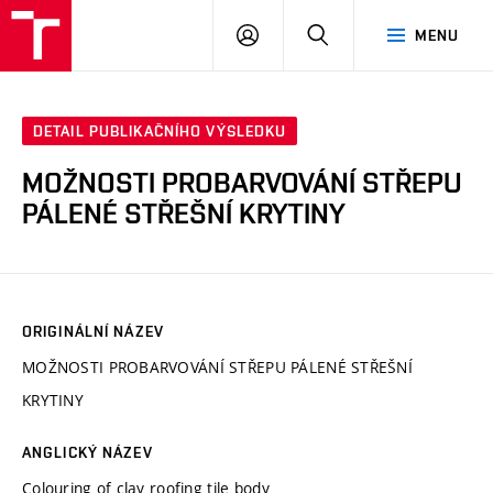
VUT
PŘIHLÁSIT
HLEDAT
MENU
SE
DETAIL PUBLIKAČNÍHO VÝSLEDKU
MOŽNOSTI PROBARVOVÁNÍ STŘEPU
PÁLENÉ STŘEŠNÍ KRYTINY
ORIGINÁLNÍ NÁZEV
MOŽNOSTI PROBARVOVÁNÍ STŘEPU PÁLENÉ STŘEŠNÍ
KRYTINY
ANGLICKÝ NÁZEV
Colouring of clay roofing tile body