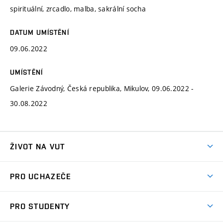
spirituální, zrcadlo, malba, sakrální socha
DATUM UMÍSTĚNÍ
09.06.2022
UMÍSTĚNÍ
Galerie Závodný, Česká republika, Mikulov, 09.06.2022 -
30.08.2022
ŽIVOT NA VUT
Atmosféra VUT
PRO UCHAZEČE
Prostory školy
Proč na VUT
Koleje
PRO STUDENTY
Studijní programy
Stravování