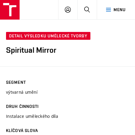
VUT
PŘIHLÁSIT
HLEDAT
MENU
SE
DETAIL VÝSLEDKU UMĚLECKÉ TVORBY
Spiritual Mirror
SEGMENT
výtvarná umění
DRUH ČINNOSTI
Instalace uměleckého díla
KLÍČOVÁ SLOVA