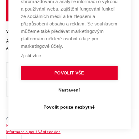
shromažďování a analýze informací o výkonu
Udržitelná univerzita
učení
Služby univerzity
Transfer znalostí
a používání webu, zajištění fungování funkcí
technické
Podnikavá univerzita / ContriBUTe
Mezinárodní dohody
ze sociálních médií a ke zlepšení a
Open Science
v
Bezpečná univerzita
přizpůsobení obsahu a reklam. Se souhlasem
Univerzitní sítě
Brně
Projekty
můžeme také předávat marketingovým
VYSOKÉ UČENÍ TECHNICKÉ V BRNĚ
Vyznamenání
platformám některé osobní údaje pro
Projekty ze strukturálních fondů
Antonínská 548/1
www.vut.cz
marketingové účely.
Organizační struktura
602 00 Brno
vut@vutbr.cz
Specifický výzkum
Zjistit více
Úřední deska
Ochrana osobních údajů
POVOLIT VŠE
(externí
Pracovní příležitosti
Nastavení
odkaz)
Podpora a rozvoj zaměstnanců a studujících
Povolit pouze nezbytné
Rovné příležitosti
Copyright © 2026 VUT
Sociální bezpečí
Prohlášení o přístupnosti
HR Award
Informace o používání cookies