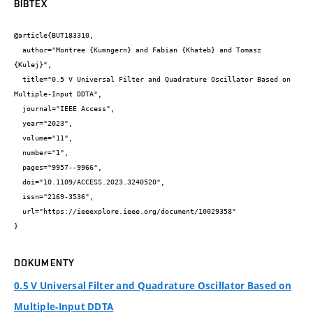
BIBTEX
@article{BUT183310,

  author="Montree {Kumngern} and Fabian {Khateb} and Tomasz 
{Kulej}",

  title="0.5 V Universal Filter and Quadrature Oscillator Based on 
Multiple-Input DDTA",

  journal="IEEE Access",

  year="2023",

  volume="11",

  number="1",

  pages="9957--9966",

  doi="10.1109/ACCESS.2023.3240520",

  issn="2169-3536",

  url="https://ieeexplore.ieee.org/document/10029358"

}
DOKUMENTY
0.5 V Universal Filter and Quadrature Oscillator Based on
Multiple-Input DDTA