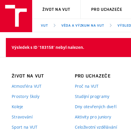
VUT
ŽIVOT NA VUT
PRO UCHAZEČE
VUT
VĚDA A VÝZKUM NA VUT
VÝSLED
Výsledek s ID '183158' nebyl nalezen.
ŽIVOT NA VUT
PRO UCHAZEČE
Atmosféra VUT
Proč na VUT
Prostory školy
Studijní programy
Koleje
Dny otevřených dveří
Stravování
Aktivity pro juniory
Sport na VUT
Celoživotní vzdělávání