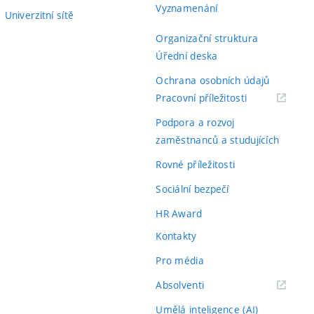
Vyznamenání
Univerzitní sítě
Organizační struktura
Úřední deska
Ochrana osobních údajů
(externí
Pracovní příležitosti
odkaz)
Podpora a rozvoj
zaměstnanců a studujících
Rovné příležitosti
Sociální bezpečí
HR Award
Kontakty
Pro média
(externí
Absolventi
odkaz)
Umělá inteligence (AI)