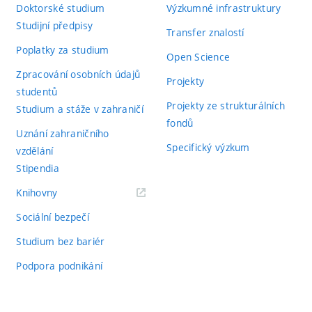
Doktorské studium
Výzkumné infrastruktury
Studijní předpisy
Transfer znalostí
Poplatky za studium
Open Science
Zpracování osobních údajů
Projekty
studentů
Projekty ze strukturálních
Studium a stáže v zahraničí
fondů
Uznání zahraničního
Specifický výzkum
vzdělání
Stipendia
(externí
Knihovny
odkaz)
Sociální bezpečí
Studium bez bariér
Podpora podnikání