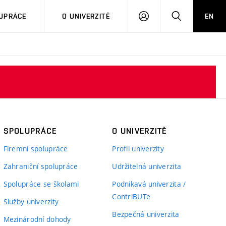
PŘIHLÁSIT
HLEDAT
UPRÁCE
O UNIVERZITĚ
EN
SE
SPOLUPRÁCE
O UNIVERZITĚ
Firemní spolupráce
Profil univerzity
Zahraniční spolupráce
Udržitelná univerzita
Spolupráce se školami
Podnikavá univerzita /
ContriBUTe
Služby univerzity
Bezpečná univerzita
Mezinárodní dohody