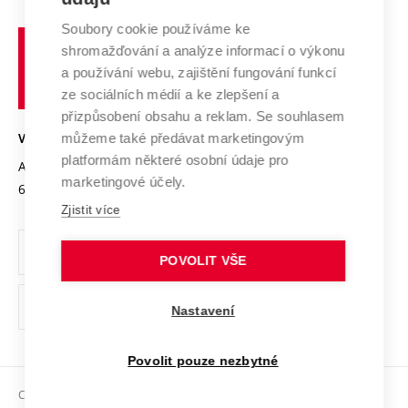
Systém zajišťování kvality výzkumu
Profil univerzity
Spolupráce se školami
Soubory cookie používáme ke
Vysoké
Výzkumné infrastruktury
shromažďování a analýze informací o výkonu
Udržitelná univerzita
učení
Služby univerzity
Transfer znalostí
a používání webu, zajištění fungování funkcí
technické
Podnikavá univerzita / ContriBUTe
Mezinárodní dohody
ze sociálních médií a ke zlepšení a
Open Science
v
Bezpečná univerzita
přizpůsobení obsahu a reklam. Se souhlasem
Univerzitní sítě
Brně
Projekty
můžeme také předávat marketingovým
VYSOKÉ UČENÍ TECHNICKÉ V BRNĚ
Vyznamenání
platformám některé osobní údaje pro
Projekty ze strukturálních fondů
Antonínská 548/1
www.vut.cz
marketingové účely.
Organizační struktura
602 00 Brno
vut@vutbr.cz
Specifický výzkum
Zjistit více
Úřední deska
Ochrana osobních údajů
POVOLIT VŠE
(externí
Pracovní příležitosti
Nastavení
odkaz)
Podpora a rozvoj zaměstnanců a studujících
Povolit pouze nezbytné
Rovné příležitosti
Copyright © 2026 VUT
Sociální bezpečí