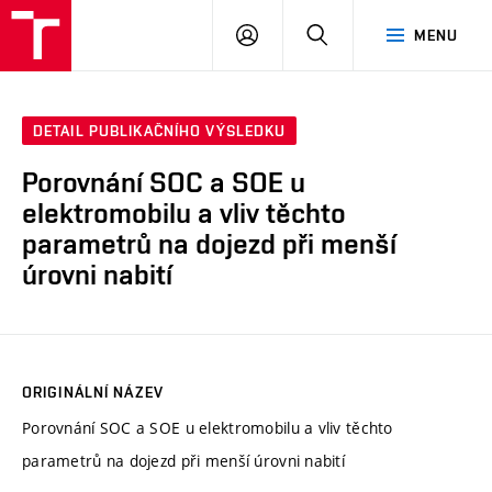
VUT
PŘIHLÁSIT
HLEDAT
MENU
SE
DETAIL PUBLIKAČNÍHO VÝSLEDKU
Porovnání SOC a SOE u
elektromobilu a vliv těchto
parametrů na dojezd při menší
úrovni nabití
ORIGINÁLNÍ NÁZEV
Porovnání SOC a SOE u elektromobilu a vliv těchto
parametrů na dojezd při menší úrovni nabití