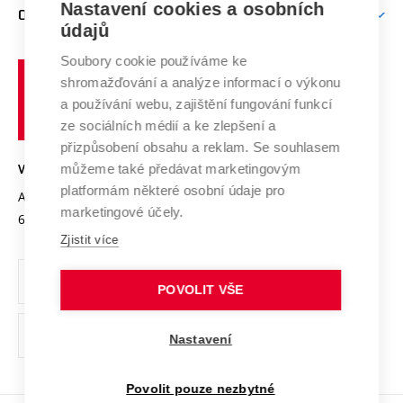
Nastavení cookies a osobních
Mezinárodní vědecká rada
O UNIVERZITĚ
Doktorské studium
Podpora podnikání
E-přihláška
údajů
Zahraniční spolupráce
Systém zajišťování kvality výzkumu
Profil univerzity
Soubory cookie používáme ke
Spolupráce se školami
Vysoké
Výzkumné infrastruktury
shromažďování a analýze informací o výkonu
Udržitelná univerzita
učení
Služby univerzity
Transfer znalostí
a používání webu, zajištění fungování funkcí
technické
Podnikavá univerzita / ContriBUTe
Mezinárodní dohody
ze sociálních médií a ke zlepšení a
Open Science
v
Bezpečná univerzita
přizpůsobení obsahu a reklam. Se souhlasem
Univerzitní sítě
Brně
Projekty
můžeme také předávat marketingovým
VYSOKÉ UČENÍ TECHNICKÉ V BRNĚ
Vyznamenání
platformám některé osobní údaje pro
Projekty ze strukturálních fondů
Antonínská 548/1
www.vut.cz
marketingové účely.
Organizační struktura
602 00 Brno
vut@vutbr.cz
Specifický výzkum
Zjistit více
Úřední deska
Ochrana osobních údajů
POVOLIT VŠE
(externí
Pracovní příležitosti
Nastavení
odkaz)
Podpora a rozvoj zaměstnanců a studujících
Povolit pouze nezbytné
Rovné příležitosti