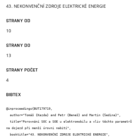
43. NEKONVENČNÍ ZDROJE ELEKTRICKÉ ENERGIE
STRANY OD
10
STRANY DO
13
STRANY POČET
4
BIBTEX
@inproceedings{BUT179719,

  author="Tomáš {Kazda} and Petr {Beneš} and Martin {Šedina}",

  title="Porovnání SOC a SOE u elektromobilu a vliv těchto parametrů 
na dojezd při menší úrovni nabití",

  booktitle="43. NEKONVENČNÍ ZDROJE ELEKTRICKÉ ENERGIE",
