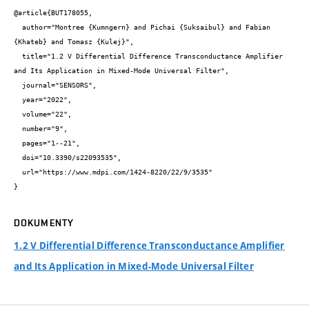
@article{BUT178055,

  author="Montree {Kumngern} and Pichai {Suksaibul} and Fabian 
{Khateb} and Tomasz {Kulej}",

  title="1.2 V Differential Difference Transconductance Amplifier 
and Its Application in Mixed-Mode Universal Filter",

  journal="SENSORS",

  year="2022",

  volume="22",

  number="9",

  pages="1--21",

  doi="10.3390/s22093535",

  url="https://www.mdpi.com/1424-8220/22/9/3535"

}
DOKUMENTY
1.2 V Differential Difference Transconductance Amplifier
and Its Application in Mixed-Mode Universal Filter