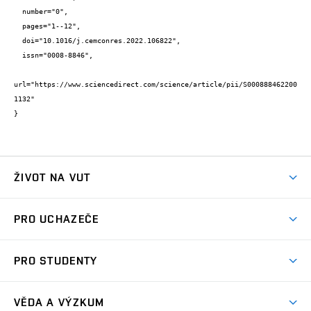
  number="0",

  pages="1--12",

  doi="10.1016/j.cemconres.2022.106822",

  issn="0008-8846",

url="https://www.sciencedirect.com/science/article/pii/S000888462200
1132"

}
ŽIVOT NA VUT
Atmosféra VUT
PRO UCHAZEČE
Prostory školy
Proč na VUT
Koleje
PRO STUDENTY
Studijní programy
Stravování
Předměty
Studijní předpisy
Studium a stáže v zahraničí
Stipendia
Dny otevřených dveří
VĚDA A VÝZKUM
Sport na VUT