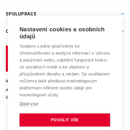
(externí
Studijní programy
Poplatky za studium
Uznání zahraničního vzdělání
Knihovny
Aktivity pro juniory
Studentský život
odkaz)
Věda a výzkum na VUT
Harmonogram akademického roku
Zpracování osobních údajů studentů
Sociální bezpečí
SPOLUPRÁCE
Celoživotní vzdělávání
Brno
Podpora excelence
Závěrečné práce
Studium bez bariér
Zpracování osobních údajů uchazečů o studium
Firemní spolupráce
Nastavení cookies a osobních
Mezinárodní vědecká rada
O UNIVERZITĚ
Doktorské studium
Podpora podnikání
E-přihláška
údajů
Zahraniční spolupráce
Systém zajišťování kvality výzkumu
Profil univerzity
Soubory cookie používáme ke
Spolupráce se školami
Vysoké
Výzkumné infrastruktury
shromažďování a analýze informací o výkonu
Udržitelná univerzita
učení
Služby univerzity
Transfer znalostí
a používání webu, zajištění fungování funkcí
technické
Podnikavá univerzita / ContriBUTe
Mezinárodní dohody
ze sociálních médií a ke zlepšení a
Open Science
v
Bezpečná univerzita
přizpůsobení obsahu a reklam. Se souhlasem
Univerzitní sítě
Brně
Projekty
můžeme také předávat marketingovým
VYSOKÉ UČENÍ TECHNICKÉ V BRNĚ
Vyznamenání
platformám některé osobní údaje pro
Projekty ze strukturálních fondů
Antonínská 548/1
www.vut.cz
marketingové účely.
Organizační struktura
602 00 Brno
vut@vutbr.cz
Specifický výzkum
Zjistit více
Úřední deska
Ochrana osobních údajů
POVOLIT VŠE