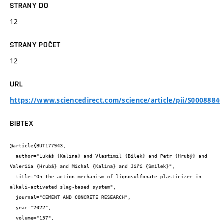
STRANY DO
12
STRANY POČET
12
URL
https://www.sciencedirect.com/science/article/pii/S000888
BIBTEX
@article{BUT177943,

  author="Lukáš {Kalina} and Vlastimil {Bílek} and Petr {Hrubý} and 
Valeriia {Hrubá} and Michal {Kalina} and Jiří {Smilek}",

  title="On the action mechanism of lignosulfonate plasticizer in 
alkali-activated slag-based system",

  journal="CEMENT AND CONCRETE RESEARCH",

  year="2022",

  volume="157",
