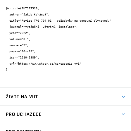
@article{BUT177529,

  author="Jakub {Vrána}",

  title="Revize TPG 704 01 - požadavky na domovní plynovody",

  journal="Vytápění, větrání, instalace",

  year="2022",

  volume="31",

  number="2",

  pages="60--62",

  issn="1210-1389",

  url="https://www.stpcr.cz/cz/casopis-vvi"

}
ŽIVOT NA VUT
Atmosféra VUT
PRO UCHAZEČE
Prostory školy
Proč na VUT
Koleje