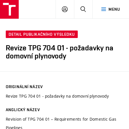
VUT
PŘIHLÁSIT
HLEDAT
MENU
SE
DETAIL PUBLIKAČNÍHO VÝSLEDKU
Revize TPG 704 01 - požadavky na
domovní plynovody
ORIGINÁLNÍ NÁZEV
Revize TPG 704 01 - požadavky na domovní plynovody
ANGLICKÝ NÁZEV
Revision of TPG 704 01 – Requirements for Domestic Gas
Pipelines