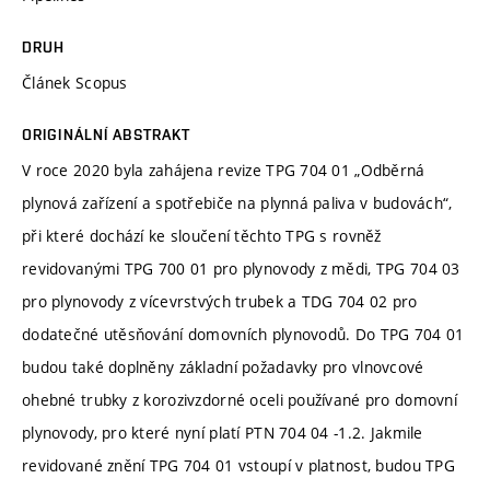
DRUH
Článek Scopus
ORIGINÁLNÍ ABSTRAKT
V roce 2020 byla zahájena revize TPG 704 01 „Odběrná
plynová zařízení a spotřebiče na plynná paliva v budovách“,
při které dochází ke sloučení těchto TPG s rovněž
revidovanými TPG 700 01 pro plynovody z mědi, TPG 704 03
pro plynovody z vícevrstvých trubek a TDG 704 02 pro
dodatečné utěsňování domovních plynovodů. Do TPG 704 01
budou také doplněny základní požadavky pro vlnovcové
ohebné trubky z korozivzdorné oceli používané pro domovní
plynovody, pro které nyní platí PTN 704 04 -1.2. Jakmile
revidované znění TPG 704 01 vstoupí v platnost, budou TPG