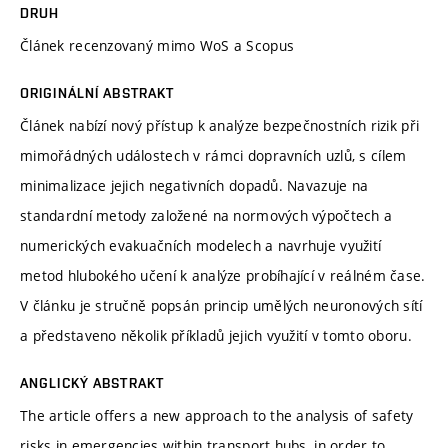
DRUH
Článek recenzovaný mimo WoS a Scopus
ORIGINÁLNÍ ABSTRAKT
Článek nabízí nový přístup k analýze bezpečnostních rizik při
mimořádných událostech v rámci dopravních uzlů, s cílem
minimalizace jejich negativních dopadů. Navazuje na
standardní metody založené na normových výpočtech a
numerických evakuačních modelech a navrhuje využití
metod hlubokého učení k analýze probíhající v reálném čase.
V článku je stručně popsán princip umělých neuronových sítí
a představeno několik příkladů jejich využití v tomto oboru.
ANGLICKÝ ABSTRAKT
The article offers a new approach to the analysis of safety
risks in emergencies within transport hubs, in order to