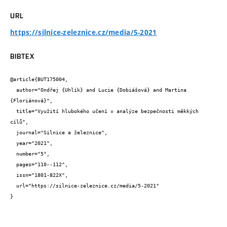
URL
https://silnice-zeleznice.cz/media/5-2021
BIBTEX
@article{BUT175004,

  author="Ondřej {Uhlík} and Lucie {Dobiášová} and Martina 
{Floriánová}",

  title="Využití hlubokého učení v analýze bezpečnosti měkkých 
cílů",

  journal="Silnice a železnice",

  year="2021",

  number="5",

  pages="110--112",

  issn="1801-822X",

  url="https://silnice-zeleznice.cz/media/5-2021"

}