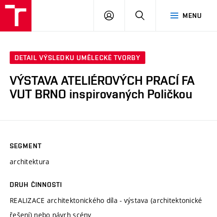
VUT
PŘIHLÁSIT
HLEDAT
MENU
SE
DETAIL VÝSLEDKU UMĚLECKÉ TVORBY
VÝSTAVA ATELIÉROVÝCH PRACÍ FA
VUT BRNO inspirovaných Poličkou
SEGMENT
architektura
DRUH ČINNOSTI
REALIZACE architektonického díla - výstava (architektonické
řešení) nebo návrh scény