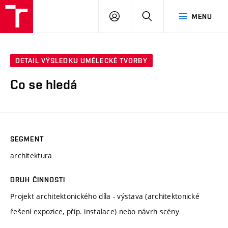
VUT
PŘIHLÁSIT
HLEDAT
MENU
SE
DETAIL VÝSLEDKU UMĚLECKÉ TVORBY
Co se hledá
SEGMENT
architektura
DRUH ČINNOSTI
Projekt architektonického díla - výstava (architektonické
řešení expozice, příp. instalace) nebo návrh scény