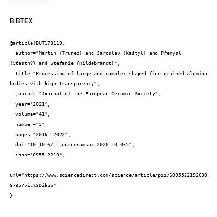
BIBTEX
@article{BUT173119,

  author="Martin {Trunec} and Jaroslav {Kaštyl} and Přemysl 
{Šťastný} and Stefanie {Hildebrandt}",

  title="Processing of large and complex-shaped fine-grained alumina 
bodies with high transparency",

  journal="Journal of the European Ceramic Society",

  year="2021",

  volume="41",

  number="3",

  pages="2016--2022",

  doi="10.1016/j.jeurceramsoc.2020.10.065",

  issn="0955-2219",

url="https://www.sciencedirect.com/science/article/pii/S095522192030
8785?via%3Dihub"

}