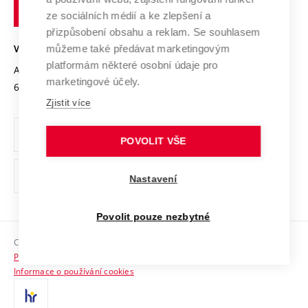
technické
Podnikavá univerzita / ContriBUTe
Mezinárodní dohody
ze sociálních médií a ke zlepšení a
Open Science
v
Bezpečná univerzita
přizpůsobení obsahu a reklam. Se souhlasem
Univerzitní sítě
Brně
Projekty
můžeme také předávat marketingovým
VYSOKÉ UČENÍ TECHNICKÉ V BRNĚ
Vyznamenání
platformám některé osobní údaje pro
Projekty ze strukturálních fondů
Antonínská 548/1
www.vut.cz
marketingové účely.
Organizační struktura
602 00 Brno
vut@vutbr.cz
Specifický výzkum
Zjistit více
Úřední deska
Ochrana osobních údajů
POVOLIT VŠE
(externí
Pracovní příležitosti
Nastavení
odkaz)
Podpora a rozvoj zaměstnanců a studujících
Povolit pouze nezbytné
Rovné příležitosti
Copyright © 2026 VUT
Sociální bezpečí
Prohlášení o přístupnosti
HR Award
Informace o používání cookies
Kontakty