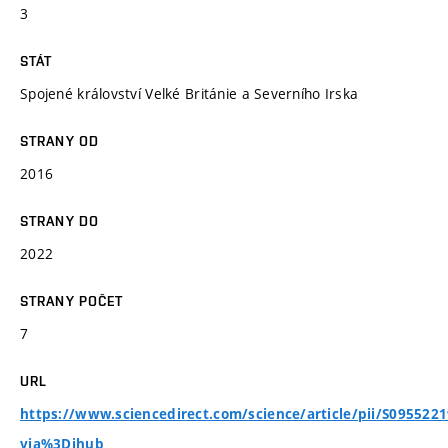
3
STÁT
Spojené království Velké Británie a Severního Irska
STRANY OD
2016
STRANY DO
2022
STRANY POČET
7
URL
https://www.sciencedirect.com/science/article/pii/S095522
via%3Dihub