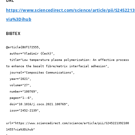
URL
https://www.sciencedirect.com/science/article/pii/S245221
via%3Dihub
BIBTEX
@article{BUT172555,

  author="Vladimír {Čech}",

  title="Low temperature plasma polymerization: An effective process 
to enhance the basalt fibre/matrix interfacial adhesion",

  journal="Composites Communications",

  year="2021",

  volume="27",

  number="100769",

  pages="1--6",

  doi="10.1016/j.coco.2021.100769",

  issn="2452-2139",

url="https://www.sciencedirect.com/science/article/pii/S245221392100
1455?via%3Dihub"
