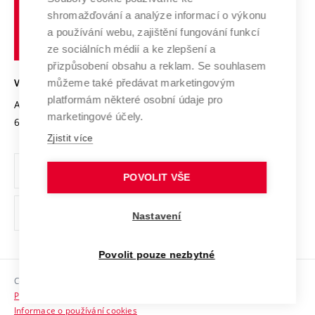
Vysoké
Výzkumné infrastruktury
shromažďování a analýze informací o výkonu
Udržitelná univerzita
učení
Služby univerzity
Transfer znalostí
a používání webu, zajištění fungování funkcí
technické
Podnikavá univerzita / ContriBUTe
Mezinárodní dohody
ze sociálních médií a ke zlepšení a
Open Science
v
Bezpečná univerzita
přizpůsobení obsahu a reklam. Se souhlasem
Univerzitní sítě
Brně
Projekty
můžeme také předávat marketingovým
VYSOKÉ UČENÍ TECHNICKÉ V BRNĚ
Vyznamenání
platformám některé osobní údaje pro
Projekty ze strukturálních fondů
Antonínská 548/1
www.vut.cz
marketingové účely.
Organizační struktura
602 00 Brno
vut@vutbr.cz
Specifický výzkum
Zjistit více
Úřední deska
Ochrana osobních údajů
POVOLIT VŠE
(externí
Pracovní příležitosti
Nastavení
odkaz)
Podpora a rozvoj zaměstnanců a studujících
Povolit pouze nezbytné
Rovné příležitosti
Copyright © 2026 VUT
Sociální bezpečí
Prohlášení o přístupnosti
HR Award
Informace o používání cookies