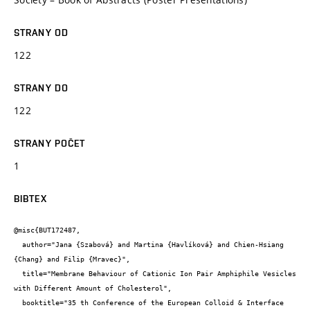
STRANY OD
122
STRANY DO
122
STRANY POČET
1
BIBTEX
@misc{BUT172487,

  author="Jana {Szabová} and Martina {Havlíková} and Chien-Hsiang 
{Chang} and Filip {Mravec}",

  title="Membrane Behaviour of Cationic Ion Pair Amphiphile Vesicles 
with Different Amount of Cholesterol",

  booktitle="35 th Conference of the European Colloid & Interface 