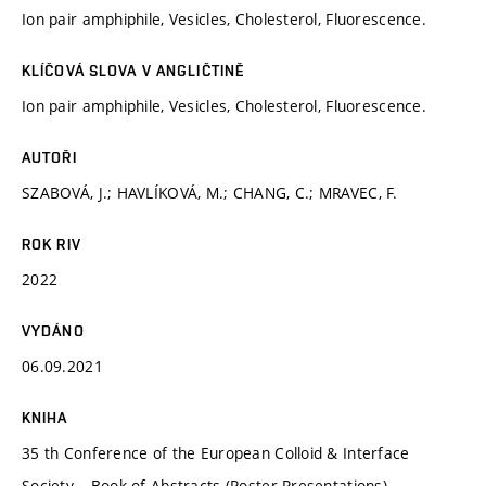
Ion pair amphiphile, Vesicles, Cholesterol, Fluorescence.
KLÍČOVÁ SLOVA V ANGLIČTINĚ
Ion pair amphiphile, Vesicles, Cholesterol, Fluorescence.
AUTOŘI
SZABOVÁ, J.; HAVLÍKOVÁ, M.; CHANG, C.; MRAVEC, F.
ROK RIV
2022
VYDÁNO
06.09.2021
KNIHA
35 th Conference of the European Colloid & Interface
Society – Book of Abstracts (Poster Presentations)