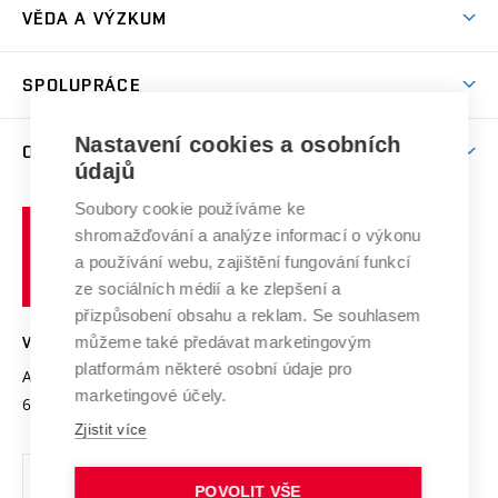
Dny otevřených dveří
VĚDA A VÝZKUM
Sport na VUT
(externí
Studijní programy
Poplatky za studium
Uznání zahraničního vzdělání
Knihovny
Aktivity pro juniory
Studentský život
odkaz)
Věda a výzkum na VUT
Harmonogram akademického roku
Zpracování osobních údajů studentů
Sociální bezpečí
SPOLUPRÁCE
Celoživotní vzdělávání
Brno
Podpora excelence
Závěrečné práce
Studium bez bariér
Zpracování osobních údajů uchazečů o studium
Firemní spolupráce
Mezinárodní vědecká rada
Nastavení cookies a osobních
O UNIVERZITĚ
Doktorské studium
Podpora podnikání
E-přihláška
údajů
Zahraniční spolupráce
Systém zajišťování kvality výzkumu
Profil univerzity
Spolupráce se školami
Soubory cookie používáme ke
Vysoké
Výzkumné infrastruktury
shromažďování a analýze informací o výkonu
Udržitelná univerzita
učení
Služby univerzity
Transfer znalostí
a používání webu, zajištění fungování funkcí
technické
Podnikavá univerzita / ContriBUTe
Mezinárodní dohody
ze sociálních médií a ke zlepšení a
Open Science
v
Bezpečná univerzita
přizpůsobení obsahu a reklam. Se souhlasem
Univerzitní sítě
Brně
Projekty
můžeme také předávat marketingovým
VYSOKÉ UČENÍ TECHNICKÉ V BRNĚ
Vyznamenání
platformám některé osobní údaje pro
Projekty ze strukturálních fondů
Antonínská 548/1
www.vut.cz
marketingové účely.
Organizační struktura
602 00 Brno
vut@vutbr.cz
Specifický výzkum
Zjistit více
Úřední deska
Ochrana osobních údajů
POVOLIT VŠE