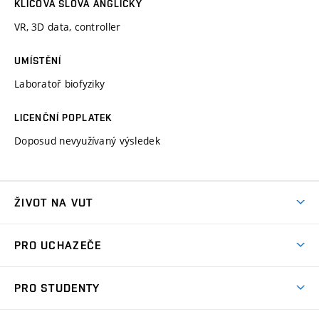
KLÍČOVÁ SLOVA ANGLICKY
VR, 3D data, controller
UMÍSTĚNÍ
Laboratoř biofyziky
LICENČNÍ POPLATEK
Doposud nevyužívaný výsledek
ŽIVOT NA VUT
Atmosféra VUT
PRO UCHAZEČE
Prostory školy
Proč na VUT
Koleje
PRO STUDENTY
Studijní programy
Stravování
Předměty
Studijní předpisy
Studium a stáže v zahraničí
Stipendia