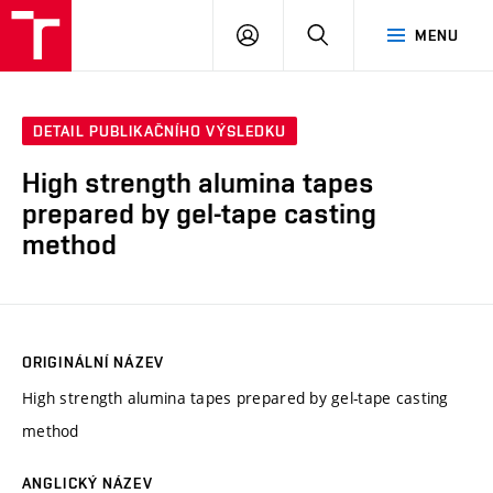
VUT
PŘIHLÁSIT
HLEDAT
MENU
SE
DETAIL PUBLIKAČNÍHO VÝSLEDKU
High strength alumina tapes
prepared by gel-tape casting
method
ORIGINÁLNÍ NÁZEV
High strength alumina tapes prepared by gel-tape casting
method
ANGLICKÝ NÁZEV