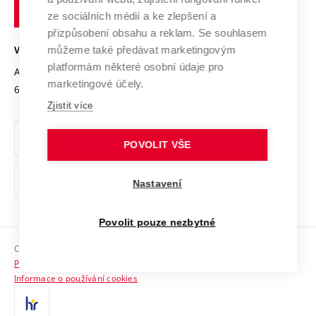
technické
Podnikavá univerzita / ContriBUTe
Mezinárodní dohody
ze sociálních médií a ke zlepšení a
Open Science
v
Bezpečná univerzita
přizpůsobení obsahu a reklam. Se souhlasem
Univerzitní sítě
Brně
Projekty
můžeme také předávat marketingovým
VYSOKÉ UČENÍ TECHNICKÉ V BRNĚ
Vyznamenání
platformám některé osobní údaje pro
Projekty ze strukturálních fondů
Antonínská 548/1
www.vut.cz
marketingové účely.
Organizační struktura
602 00 Brno
vut@vutbr.cz
Specifický výzkum
Zjistit více
Úřední deska
Ochrana osobních údajů
POVOLIT VŠE
(externí
Pracovní příležitosti
Nastavení
odkaz)
Podpora a rozvoj zaměstnanců a studujících
Povolit pouze nezbytné
Rovné příležitosti
Copyright © 2026 VUT
Sociální bezpečí
Prohlášení o přístupnosti
HR Award
Informace o používání cookies
Kontakty