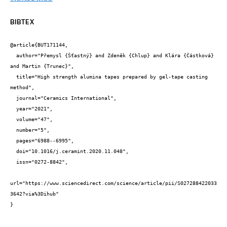
BIBTEX
@article{BUT171144,

  author="Přemysl {Šťastný} and Zdeněk {Chlup} and Klára {Částková} 
and Martin {Trunec}",

  title="High strength alumina tapes prepared by gel-tape casting 
method",

  journal="Ceramics International",

  year="2021",

  volume="47",

  number="5",

  pages="6988--6995",

  doi="10.1016/j.ceramint.2020.11.048",

  issn="0272-8842",

url="https://www.sciencedirect.com/science/article/pii/S027288422033
3642?via%3Dihub"

}