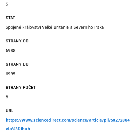
5
STÁT
Spojené království Velké Británie a Severního Irska
STRANY OD
6988
STRANY DO
6995
STRANY POČET
8
URL
https://www.sciencedirect.com/science/article/pii/S027288
via%3Dihub