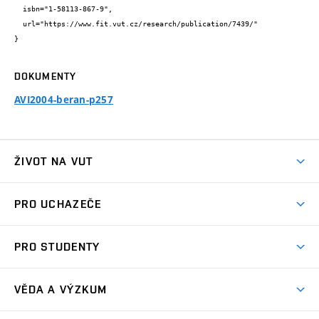
  isbn="1-58113-867-9",

  url="https://www.fit.vut.cz/research/publication/7439/"

}
DOKUMENTY
AVI2004-beran-p257
ŽIVOT NA VUT
Atmosféra VUT
PRO UCHAZEČE
Prostory školy
Proč na VUT
Koleje
PRO STUDENTY
Studijní programy
Stravování
Předměty
Studijní předpisy
Studium a stáže v zahraničí
Stipendia
Dny otevřených dveří
VĚDA A VÝZKUM
Sport na VUT
(externí
Studijní programy
Poplatky za studium
Uznání zahraničního vzdělání
Knihovny
Aktivity pro juniory
Studentský život
odkaz)