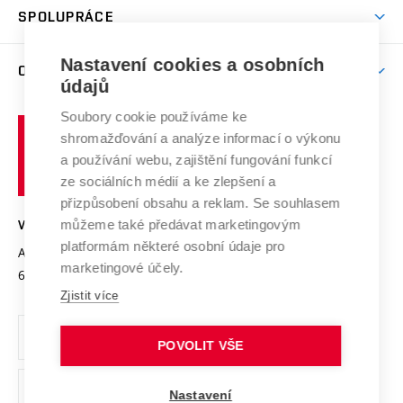
Věda a výzkum na VUT
Harmonogram akademického roku
Zpracování osobních údajů studentů
Sociální bezpečí
SPOLUPRÁCE
Celoživotní vzdělávání
Brno
Podpora excelence
Závěrečné práce
Studium bez bariér
Zpracování osobních údajů uchazečů o studium
Firemní spolupráce
Nastavení cookies a osobních
Mezinárodní vědecká rada
O UNIVERZITĚ
Doktorské studium
Podpora podnikání
E-přihláška
údajů
Zahraniční spolupráce
Systém zajišťování kvality výzkumu
Profil univerzity
Soubory cookie používáme ke
Spolupráce se školami
Vysoké
Výzkumné infrastruktury
shromažďování a analýze informací o výkonu
Udržitelná univerzita
učení
Služby univerzity
Transfer znalostí
a používání webu, zajištění fungování funkcí
technické
Podnikavá univerzita / ContriBUTe
Mezinárodní dohody
ze sociálních médií a ke zlepšení a
Open Science
v
Bezpečná univerzita
přizpůsobení obsahu a reklam. Se souhlasem
Univerzitní sítě
Brně
Projekty
můžeme také předávat marketingovým
VYSOKÉ UČENÍ TECHNICKÉ V BRNĚ
Vyznamenání
platformám některé osobní údaje pro
Projekty ze strukturálních fondů
Antonínská 548/1
www.vut.cz
marketingové účely.
Organizační struktura
602 00 Brno
vut@vutbr.cz
Specifický výzkum
Zjistit více
Úřední deska
Ochrana osobních údajů
POVOLIT VŠE
(externí
Pracovní příležitosti
Nastavení