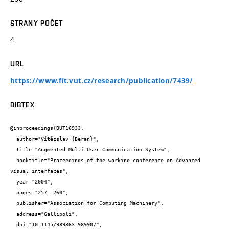
STRANY POČET
4
URL
https://www.fit.vut.cz/research/publication/7439/
BIBTEX
@inproceedings{BUT16933,

  author="Vítězslav {Beran}",

  title="Augmented Multi-User Communication System",

  booktitle="Proceedings of the working conference on Advanced 
visual interfaces",

  year="2004",

  pages="257--260",

  publisher="Association for Computing Machinery",

  address="Gallipoli",

  doi="10.1145/989863.989907",
