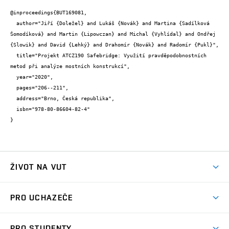
@inproceedings{BUT169081,

  author="Jiří {Doležel} and Lukáš {Novák} and Martina {Sadílková 
Šomodíková} and Martin {Lipowczan} and Michal {Vyhlídal} and Ondřej 
{Slowik} and David {Lehký} and Drahomír {Novák} and Radomír {Pukl}",

  title="Projekt ATCZ190 Safebridge: Využití pravděpodobnostních 
metod při analýze mostních konstrukcí",

  year="2020",

  pages="206--211",

  address="Brno, Česká republika",

  isbn="978-80-86604-82-4"

}
ŽIVOT NA VUT
Atmosféra VUT
PRO UCHAZEČE
Prostory školy
Proč na VUT
Koleje
PRO STUDENTY