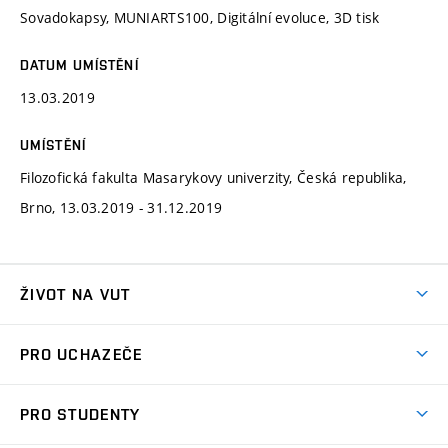
Sovadokapsy, MUNIARTS100, Digitální evoluce, 3D tisk
DATUM UMÍSTĚNÍ
13.03.2019
UMÍSTĚNÍ
Filozofická fakulta Masarykovy univerzity, Česká republika,
Brno, 13.03.2019 - 31.12.2019
ŽIVOT NA VUT
Atmosféra VUT
PRO UCHAZEČE
Prostory školy
Proč na VUT
Koleje
PRO STUDENTY
Studijní programy
Stravování