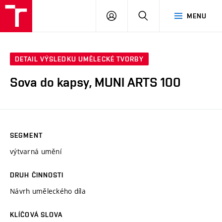
VUT
PŘIHLÁSIT
HLEDAT
MENU
SE
DETAIL VÝSLEDKU UMĚLECKÉ TVORBY
Sova do kapsy, MUNI ARTS 100
SEGMENT
výtvarná umění
DRUH ČINNOSTI
Návrh uměleckého díla
KLÍČOVÁ SLOVA