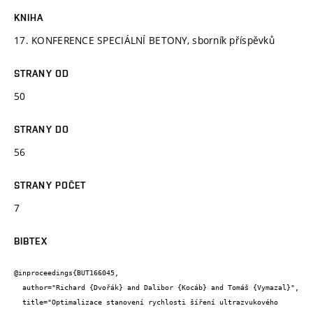
KNIHA
17. KONFERENCE SPECIÁLNÍ BETONY, sborník příspěvků
STRANY OD
50
STRANY DO
56
STRANY POČET
7
BIBTEX
@inproceedings{BUT166045,

  author="Richard {Dvořák} and Dalibor {Kocáb} and Tomáš {Vymazal}",

  title="Optimalizace stanovení rychlosti šíření ultrazvukového 