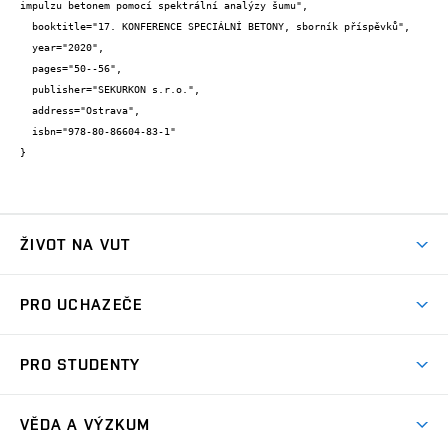
impulzu betonem pomocí spektrální analýzy šumu",

  booktitle="17. KONFERENCE SPECIÁLNÍ BETONY, sborník příspěvků",

  year="2020",

  pages="50--56",

  publisher="SEKURKON s.r.o.",

  address="Ostrava",

  isbn="978-80-86604-83-1"

}
ŽIVOT NA VUT
Atmosféra VUT
PRO UCHAZEČE
Prostory školy
Proč na VUT
Koleje
PRO STUDENTY
Studijní programy
Stravování
Předměty
Studijní předpisy
Studium a stáže v zahraničí
Stipendia
Dny otevřených dveří
VĚDA A VÝZKUM
Sport na VUT
(externí
Studijní programy
Poplatky za studium
Uznání zahraničního vzdělání
Knihovny