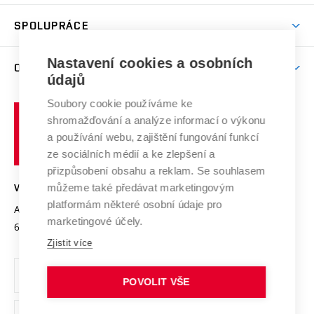
Aktivity pro juniory
Studentský život
odkaz)
Věda a výzkum na VUT
Harmonogram akademického roku
Zpracování osobních údajů studentů
Sociální bezpečí
SPOLUPRÁCE
Celoživotní vzdělávání
Brno
Podpora excelence
Závěrečné práce
Studium bez bariér
Zpracování osobních údajů uchazečů o studium
Firemní spolupráce
Nastavení cookies a osobních
Mezinárodní vědecká rada
O UNIVERZITĚ
Doktorské studium
Podpora podnikání
E-přihláška
údajů
Zahraniční spolupráce
Systém zajišťování kvality výzkumu
Profil univerzity
Soubory cookie používáme ke
Spolupráce se školami
Vysoké
Výzkumné infrastruktury
shromažďování a analýze informací o výkonu
Udržitelná univerzita
učení
Služby univerzity
Transfer znalostí
a používání webu, zajištění fungování funkcí
technické
Podnikavá univerzita / ContriBUTe
Mezinárodní dohody
ze sociálních médií a ke zlepšení a
Open Science
v
Bezpečná univerzita
přizpůsobení obsahu a reklam. Se souhlasem
Univerzitní sítě
Brně
Projekty
můžeme také předávat marketingovým
VYSOKÉ UČENÍ TECHNICKÉ V BRNĚ
Vyznamenání
platformám některé osobní údaje pro
Projekty ze strukturálních fondů
Antonínská 548/1
www.vut.cz
marketingové účely.
Organizační struktura
602 00 Brno
vut@vutbr.cz
Specifický výzkum
Zjistit více
Úřední deska
Ochrana osobních údajů
POVOLIT VŠE
(externí
Pracovní příležitosti