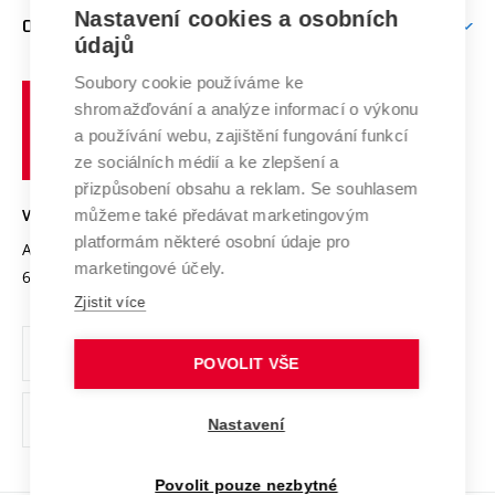
Zpracování osobních údajů uchazečů o studium
Firemní spolupráce
Mezinárodní vědecká rada
Nastavení cookies a osobních
O UNIVERZITĚ
Doktorské studium
Podpora podnikání
E-přihláška
údajů
Zahraniční spolupráce
Systém zajišťování kvality výzkumu
Profil univerzity
Spolupráce se školami
Soubory cookie používáme ke
Vysoké
Výzkumné infrastruktury
shromažďování a analýze informací o výkonu
Udržitelná univerzita
učení
Služby univerzity
Transfer znalostí
a používání webu, zajištění fungování funkcí
technické
Podnikavá univerzita / ContriBUTe
Mezinárodní dohody
ze sociálních médií a ke zlepšení a
Open Science
v
Bezpečná univerzita
přizpůsobení obsahu a reklam. Se souhlasem
Univerzitní sítě
Brně
Projekty
můžeme také předávat marketingovým
VYSOKÉ UČENÍ TECHNICKÉ V BRNĚ
Vyznamenání
platformám některé osobní údaje pro
Projekty ze strukturálních fondů
Antonínská 548/1
www.vut.cz
marketingové účely.
Organizační struktura
602 00 Brno
vut@vutbr.cz
Specifický výzkum
Zjistit více
Úřední deska
Ochrana osobních údajů
POVOLIT VŠE
(externí
Pracovní příležitosti
Nastavení
odkaz)
Podpora a rozvoj zaměstnanců a studujících
Povolit pouze nezbytné
Rovné příležitosti