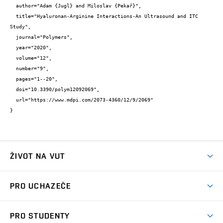
  author="Adam {Jugl} and Miloslav {Pekař}",

  title="Hyaluronan-Arginine Interactions-An Ultrasound and ITC 
Study",

  journal="Polymers",

  year="2020",

  volume="12",

  number="9",

  pages="1--20",

  doi="10.3390/polym12092069",

  url="https://www.mdpi.com/2073-4360/12/9/2069"

}
ŽIVOT NA VUT
Atmosféra VUT
PRO UCHAZEČE
Prostory školy
Proč na VUT
Koleje
PRO STUDENTY