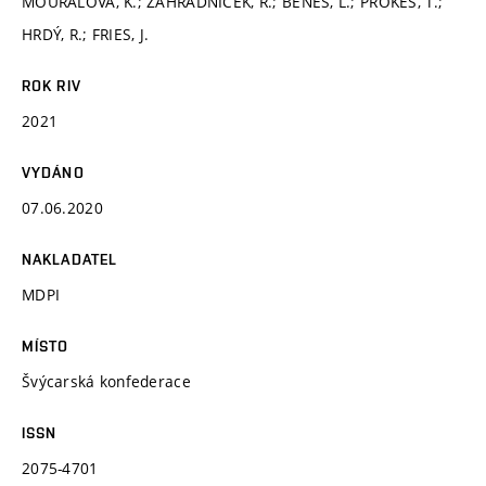
MOURALOVÁ, K.; ZAHRADNÍČEK, R.; BENEŠ, L.; PROKEŠ, T.;
HRDÝ, R.; FRIES, J.
ROK RIV
2021
VYDÁNO
07.06.2020
NAKLADATEL
MDPI
MÍSTO
Švýcarská konfederace
ISSN
2075-4701