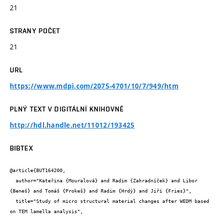
21
STRANY POČET
21
URL
https://www.mdpi.com/2075-4701/10/7/949/htm
PLNÝ TEXT V DIGITÁLNÍ KNIHOVNĚ
http://hdl.handle.net/11012/193425
BIBTEX
@article{BUT164200,

  author="Kateřina {Mouralová} and Radim {Zahradníček} and Libor 
{Beneš} and Tomáš {Prokeš} and Radim {Hrdý} and Jiří {Fries}",

  title="Study of micro structural material changes after WEDM based 
on TEM lamella analysis",
