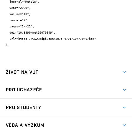
  journal="Metals",

  year="2020",

  volume="10",

  number="7",

  pages="1--21",

  doi="10.3390/met10070949",

  url="https://www.mdpi.com/2075-4701/10/7/949/htm"

}
ŽIVOT NA VUT
Atmosféra VUT
PRO UCHAZEČE
Prostory školy
Proč na VUT
Koleje
PRO STUDENTY
Studijní programy
Stravování
Předměty
Studijní předpisy
Studium a stáže v zahraničí
Stipendia
Dny otevřených dveří
VĚDA A VÝZKUM
Sport na VUT
(externí
Studijní programy
Poplatky za studium
Uznání zahraničního vzdělání
Knihovny