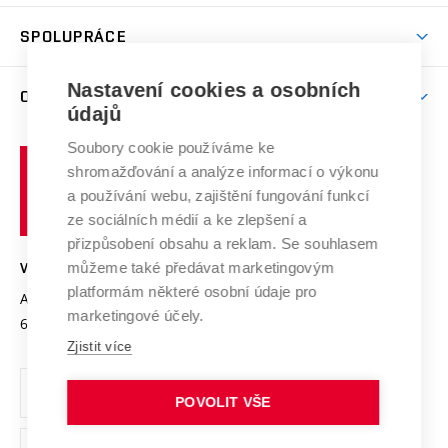
Aktivity pro juniory
Studentský život
odkaz)
Věda a výzkum na VUT
Harmonogram akademického roku
Zpracování osobních údajů studentů
Sociální bezpečí
SPOLUPRÁCE
Celoživotní vzdělávání
Brno
Podpora excelence
Závěrečné práce
Studium bez bariér
Zpracování osobních údajů uchazečů o studium
Firemní spolupráce
Nastavení cookies a osobních
Mezinárodní vědecká rada
O UNIVERZITĚ
Doktorské studium
Podpora podnikání
E-přihláška
údajů
Zahraniční spolupráce
Systém zajišťování kvality výzkumu
Profil univerzity
Soubory cookie používáme ke
Spolupráce se školami
Vysoké
Výzkumné infrastruktury
shromažďování a analýze informací o výkonu
Udržitelná univerzita
učení
Služby univerzity
Transfer znalostí
a používání webu, zajištění fungování funkcí
technické
Podnikavá univerzita / ContriBUTe
Mezinárodní dohody
ze sociálních médií a ke zlepšení a
Open Science
v
Bezpečná univerzita
přizpůsobení obsahu a reklam. Se souhlasem
Univerzitní sítě
Brně
Projekty
můžeme také předávat marketingovým
VYSOKÉ UČENÍ TECHNICKÉ V BRNĚ
Vyznamenání
platformám některé osobní údaje pro
Projekty ze strukturálních fondů
Antonínská 548/1
www.vut.cz
marketingové účely.
Organizační struktura
602 00 Brno
vut@vutbr.cz
Specifický výzkum
Zjistit více
Úřední deska
Ochrana osobních údajů
POVOLIT VŠE
(externí
Pracovní příležitosti