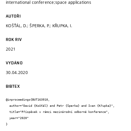
international conference;space applications
AUTOŘI
KOŠŤÁL, D.; ŠPERKA, P.; KŘUPKA, I.
ROK RIV
2021
VYDÁNO
30.04.2020
BIBTEX
@inproceedings{BUT163910,

  author="David {Košťál} and Petr {Šperka} and Ivan {Křupka}",

  title="Příspěvek v rámci mezinárodní odborné konference",

  year="2020"

}