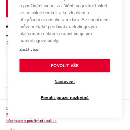
učení
Služby univerzity
Transfer znalostí
a používání webu, zajištění fungování funkcí
technické
Podnikavá univerzita / ContriBUTe
Mezinárodní dohody
ze sociálních médií a ke zlepšení a
Open Science
v
Bezpečná univerzita
přizpůsobení obsahu a reklam. Se souhlasem
Univerzitní sítě
Brně
Projekty
můžeme také předávat marketingovým
VYSOKÉ UČENÍ TECHNICKÉ V BRNĚ
Vyznamenání
platformám některé osobní údaje pro
Projekty ze strukturálních fondů
Antonínská 548/1
www.vut.cz
marketingové účely.
Organizační struktura
602 00 Brno
vut@vutbr.cz
Specifický výzkum
Zjistit více
Úřední deska
Ochrana osobních údajů
POVOLIT VŠE
(externí
Pracovní příležitosti
Nastavení
odkaz)
Podpora a rozvoj zaměstnanců a studujících
Povolit pouze nezbytné
Rovné příležitosti
Copyright © 2026 VUT
Sociální bezpečí
Prohlášení o přístupnosti
HR Award
Informace o používání cookies