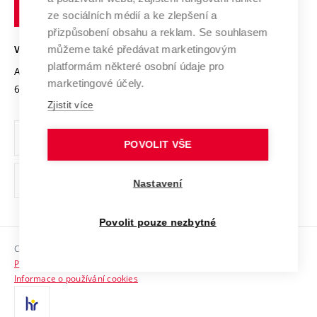
technické
Podnikavá univerzita / ContriBUTe
Mezinárodní dohody
ze sociálních médií a ke zlepšení a
Open Science
v
Bezpečná univerzita
přizpůsobení obsahu a reklam. Se souhlasem
Univerzitní sítě
Brně
Projekty
můžeme také předávat marketingovým
VYSOKÉ UČENÍ TECHNICKÉ V BRNĚ
Vyznamenání
platformám některé osobní údaje pro
Projekty ze strukturálních fondů
Antonínská 548/1
www.vut.cz
marketingové účely.
Organizační struktura
602 00 Brno
vut@vutbr.cz
Specifický výzkum
Zjistit více
Úřední deska
Ochrana osobních údajů
POVOLIT VŠE
(externí
Pracovní příležitosti
Nastavení
odkaz)
Podpora a rozvoj zaměstnanců a studujících
Povolit pouze nezbytné
Rovné příležitosti
Copyright © 2026 VUT
Sociální bezpečí
Prohlášení o přístupnosti
HR Award
Informace o používání cookies
Kontakty