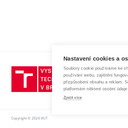
Nastavení cookies a o
Soubory cookie používáme ke sh
Vysoké
používání webu, zajištění fungová
učení
přizpůsobení obsahu a reklam.
technické
platformám některé osobní údaje
v
Zjistit více
Brně
Copyright © 2026 VUT