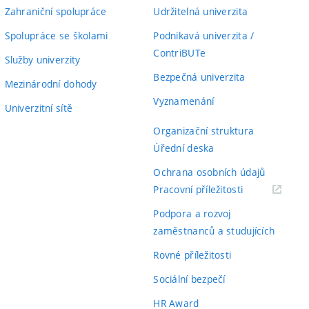
Zahraniční spolupráce
Udržitelná univerzita
Spolupráce se školami
Podnikavá univerzita /
ContriBUTe
Služby univerzity
Bezpečná univerzita
Mezinárodní dohody
Vyznamenání
Univerzitní sítě
Organizační struktura
Úřední deska
Ochrana osobních údajů
(externí
Pracovní příležitosti
odkaz)
Podpora a rozvoj
zaměstnanců a studujících
Rovné příležitosti
Sociální bezpečí
HR Award