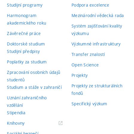
Studijní programy
Podpora excelence
Harmonogram
Mezinárodní vědecká rada
akademického roku
Systém zajišťování kvality
Závěrečné práce
výzkumu
Doktorské studium
Výzkumné infrastruktury
Studijní předpisy
Transfer znalostí
Poplatky za studium
Open Science
Zpracování osobních údajů
Projekty
studentů
Projekty ze strukturálních
Studium a stáže v zahraničí
fondů
Uznání zahraničního
Specifický výzkum
vzdělání
Stipendia
(externí
Knihovny
odkaz)
Sociální bezpečí