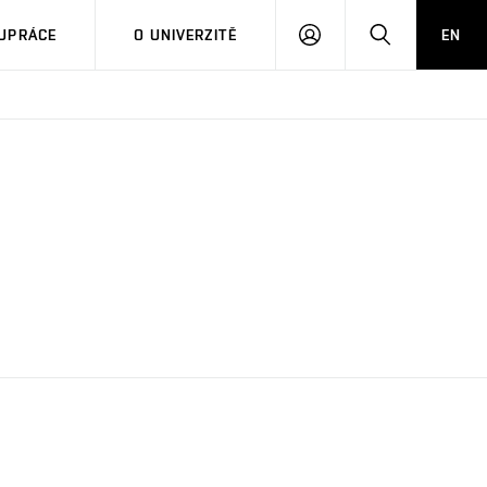
PŘIHLÁSIT
HLEDAT
UPRÁCE
O UNIVERZITĚ
EN
SE