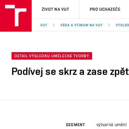
VUT
ŽIVOT NA VUT
PRO UCHAZEČE
VUT
VĚDA A VÝZKUM NA VUT
VÝSLED
DETAIL VÝSLEDKU UMĚLECKÉ TVORBY
Podívej se skrz a zase zpět
výtvarná umění
SEGMENT