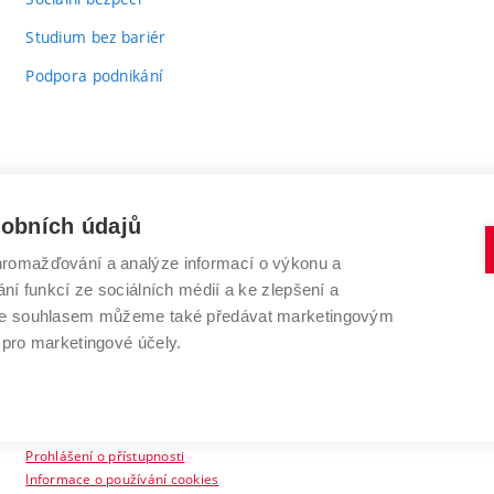
Studium bez bariér
Podpora podnikání
sobních údajů
romažďování a analýze informací o výkonu a
VYSOKÉ UČENÍ TECHNICKÉ V BRNĚ
ní funkcí ze sociálních médií a ke zlepšení a
Antonínská 548/1
www.vut.cz
 Se souhlasem můžeme také předávat marketingovým
602 00 Brno
vut@vutbr.cz
 pro marketingové účely.
Prohlášení o přístupnosti
Informace o používání cookies