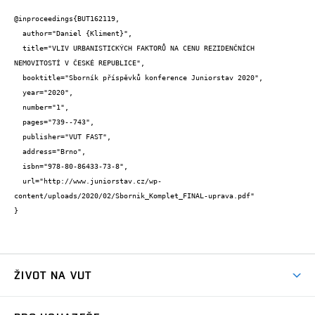
@inproceedings{BUT162119,

  author="Daniel {Kliment}",

  title="VLIV URBANISTICKÝCH FAKTORŮ NA CENU REZIDENČNÍCH 
NEMOVITOSTÍ V ČESKÉ REPUBLICE",

  booktitle="Sborník příspěvků konference Juniorstav 2020",

  year="2020",

  number="1",

  pages="739--743",

  publisher="VUT FAST",

  address="Brno",

  isbn="978-80-86433-73-8",

  url="http://www.juniorstav.cz/wp-
content/uploads/2020/02/Sbornik_Komplet_FINAL-uprava.pdf"

}
ŽIVOT NA VUT
Atmosféra VUT