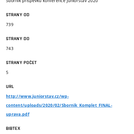
Sborník příspěvků konference Juniorstav 2020
STRANY OD
739
STRANY DO
743
STRANY POČET
5
URL
http://www.juniorstav.cz/wp-
content/uploads/2020/02/Sbornik_Komplet_FINAL-
uprava.pdf
BIBTEX