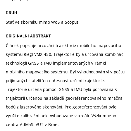
DRUH
Stať ve sborníku mimo WoS a Scopus
ORIGINÁLNÍ ABSTRAKT
Článek popisuje určování trajektorie mobilního mapovacího
systému Riegl VMX-450. Trajektorie byla určována kombinací
technologií GNSS a IMU implementovaných v rámci
mobilního mapovacího systému. Byl vyhodnocován vliv počtu
přijímaných satelitů na přesnost určení trajektorie.
Trajektorie určená pomocí GNSS a IMU byla porovnána s
trajektorií určenou na základě georeferencovaného mračna
bodů z laserového skenování. Pro georeferencování bylo
využito kalibrační pole vybudované v areálu Výzkumného
centra AdMaS, VUT v Brně.