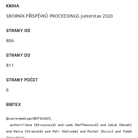
KNIHA
SBORNÍK PŘÍSPĚVKŮ PROCEEDINGS Juniorstav 2020
STRANY OD
806
STRANY DO
811
STRANY POČET
6
BIBTEX
@inproceedings{BUT161625,

  author="Jana {Otrusinová} and Lada {Hoffmannová} and Jakub {Nosek} 
and Petra {Stránská} and Petr {Kalvoda} and Michal {Kuruc} and Tomáš 
{Volařík}",
