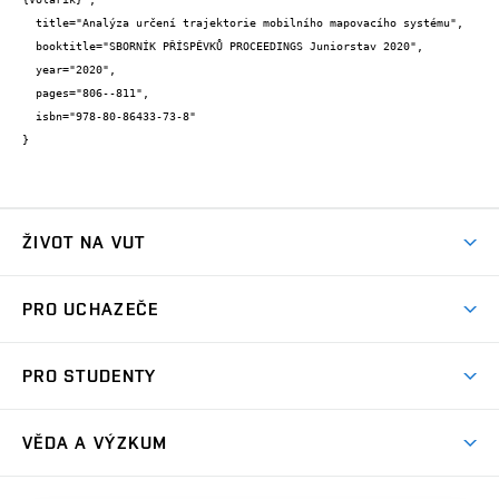
  title="Analýza určení trajektorie mobilního mapovacího systému",

  booktitle="SBORNÍK PŘÍSPĚVKŮ PROCEEDINGS Juniorstav 2020",

  year="2020",

  pages="806--811",

  isbn="978-80-86433-73-8"

}
ŽIVOT NA VUT
Atmosféra VUT
PRO UCHAZEČE
Prostory školy
Proč na VUT
Koleje
PRO STUDENTY
Studijní programy
Stravování
Předměty
Studijní předpisy
Studium a stáže v zahraničí
Stipendia
Dny otevřených dveří
VĚDA A VÝZKUM
Sport na VUT
(externí
Studijní programy
Poplatky za studium
Uznání zahraničního vzdělání
Knihovny
Aktivity pro juniory
Studentský život
odkaz)
Věda a výzkum na VUT