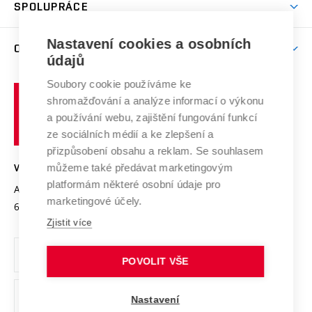
Harmonogram akademického roku
Zpracování osobních údajů studentů
Sociální bezpečí
SPOLUPRÁCE
Celoživotní vzdělávání
Brno
Podpora excelence
Závěrečné práce
Studium bez bariér
Zpracování osobních údajů uchazečů o studium
Firemní spolupráce
Nastavení cookies a osobních
Mezinárodní vědecká rada
O UNIVERZITĚ
Doktorské studium
Podpora podnikání
E-přihláška
údajů
Zahraniční spolupráce
Systém zajišťování kvality výzkumu
Profil univerzity
Soubory cookie používáme ke
Spolupráce se školami
Vysoké
Výzkumné infrastruktury
shromažďování a analýze informací o výkonu
Udržitelná univerzita
učení
Služby univerzity
Transfer znalostí
a používání webu, zajištění fungování funkcí
technické
Podnikavá univerzita / ContriBUTe
Mezinárodní dohody
ze sociálních médií a ke zlepšení a
Open Science
v
Bezpečná univerzita
přizpůsobení obsahu a reklam. Se souhlasem
Univerzitní sítě
Brně
Projekty
můžeme také předávat marketingovým
VYSOKÉ UČENÍ TECHNICKÉ V BRNĚ
Vyznamenání
platformám některé osobní údaje pro
Projekty ze strukturálních fondů
Antonínská 548/1
www.vut.cz
marketingové účely.
Organizační struktura
602 00 Brno
vut@vutbr.cz
Specifický výzkum
Zjistit více
Úřední deska
Ochrana osobních údajů
POVOLIT VŠE
(externí
Pracovní příležitosti
Nastavení
odkaz)