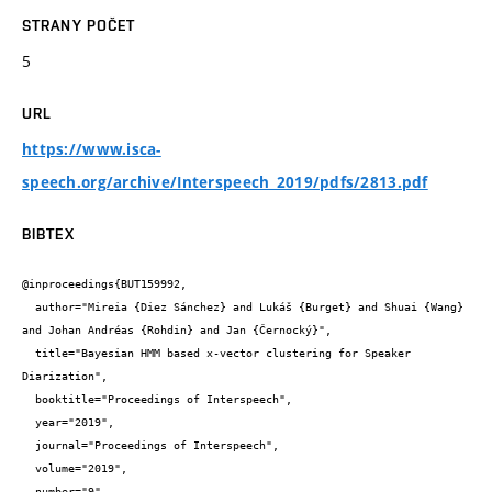
STRANY POČET
5
URL
https://www.isca-
speech.org/archive/Interspeech_2019/pdfs/2813.pdf
BIBTEX
@inproceedings{BUT159992,

  author="Mireia {Diez Sánchez} and Lukáš {Burget} and Shuai {Wang} 
and Johan Andréas {Rohdin} and Jan {Černocký}",

  title="Bayesian HMM based x-vector clustering for Speaker 
Diarization",

  booktitle="Proceedings of Interspeech",

  year="2019",

  journal="Proceedings of Interspeech",

  volume="2019",

  number="9",
