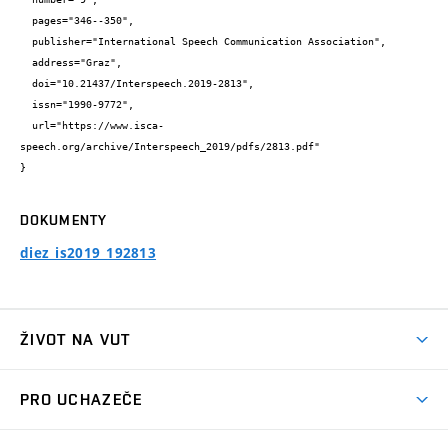
  pages="346--350",

  publisher="International Speech Communication Association",

  address="Graz",

  doi="10.21437/Interspeech.2019-2813",

  issn="1990-9772",

  url="https://www.isca-
speech.org/archive/Interspeech_2019/pdfs/2813.pdf"

}
DOKUMENTY
diez_is2019_192813
ŽIVOT NA VUT
Atmosféra VUT
PRO UCHAZEČE
Prostory školy
Proč na VUT