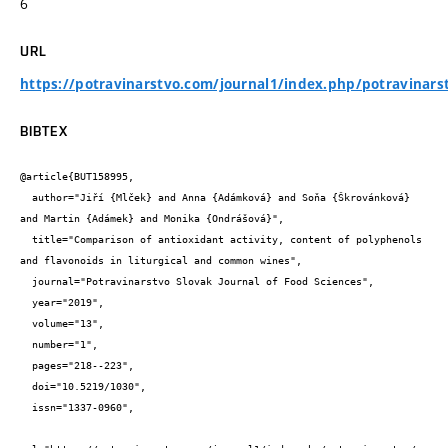
6
URL
https://potravinarstvo.com/journal1/index.php/potravinars
BIBTEX
@article{BUT158995,

  author="Jiří {Mlček} and Anna {Adámková} and Soňa {Škrovánková} 
and Martin {Adámek} and Monika {Ondrášová}",

  title="Comparison of antioxidant activity, content of polyphenols 
and flavonoids in liturgical and common wines",

  journal="Potravinarstvo Slovak Journal of Food Sciences",

  year="2019",

  volume="13",

  number="1",

  pages="218--223",

  doi="10.5219/1030",

  issn="1337-0960",
