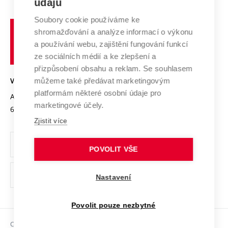
údajů
Zahraniční spolupráce
Systém zajišťování kvality výzkumu
Profil univerzity
Soubory cookie používáme ke
Spolupráce se školami
Vysoké
Výzkumné infrastruktury
shromažďování a analýze informací o výkonu
Udržitelná univerzita
učení
Služby univerzity
Transfer znalostí
a používání webu, zajištění fungování funkcí
technické
Podnikavá univerzita / ContriBUTe
Mezinárodní dohody
ze sociálních médií a ke zlepšení a
Open Science
v
Bezpečná univerzita
přizpůsobení obsahu a reklam. Se souhlasem
Univerzitní sítě
Brně
Projekty
můžeme také předávat marketingovým
VYSOKÉ UČENÍ TECHNICKÉ V BRNĚ
Vyznamenání
platformám některé osobní údaje pro
Projekty ze strukturálních fondů
Antonínská 548/1
www.vut.cz
marketingové účely.
Organizační struktura
602 00 Brno
vut@vutbr.cz
Specifický výzkum
Zjistit více
Úřední deska
Ochrana osobních údajů
POVOLIT VŠE
(externí
Pracovní příležitosti
Nastavení
odkaz)
Podpora a rozvoj zaměstnanců a studujících
Povolit pouze nezbytné
Rovné příležitosti
Copyright © 2026 VUT
Sociální bezpečí