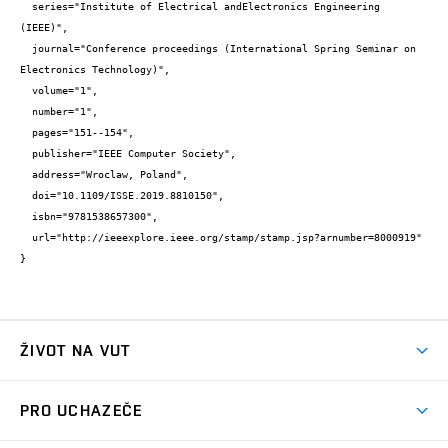
  series="Institute of Electrical andElectronics Engineering 
(IEEE)",

  journal="Conference proceedings (International Spring Seminar on 
Electronics Technology)",

  volume="1",

  number="1",

  pages="151--154",

  publisher="IEEE Computer Society",

  address="Wroclaw, Poland",

  doi="10.1109/ISSE.2019.8810150",

  isbn="9781538657300",

  url="http://ieeexplore.ieee.org/stamp/stamp.jsp?arnumber=8000919"

}
ŽIVOT NA VUT
Atmosféra VUT
PRO UCHAZEČE
Prostory školy