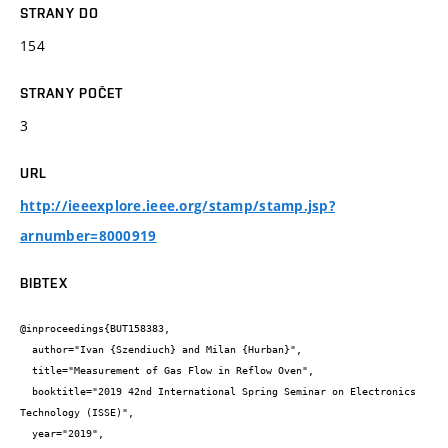
STRANY DO
154
STRANY POČET
3
URL
http://ieeexplore.ieee.org/stamp/stamp.jsp?
arnumber=8000919
BIBTEX
@inproceedings{BUT158383,

  author="Ivan {Szendiuch} and Milan {Hurban}",

  title="Measurement of Gas Flow in Reflow Oven",

  booktitle="2019 42nd International Spring Seminar on Electronics 
Technology (ISSE)",

  year="2019",
